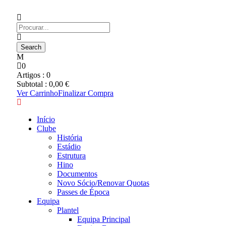
0
Artigos :
0
Subtotal :
0,00
€
Ver Carrinho
Finalizar Compra
Início
Clube
História
Estádio
Estrutura
Hino
Documentos
Novo Sócio/Renovar Quotas
Passes de Época
Equipa
Plantel
Equipa Principal