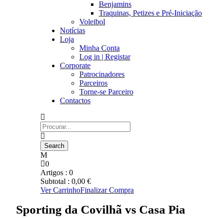
Benjamins
Traquinas, Petizes e Pré-Iniciação
Voleibol
Notícias
Loja
Minha Conta
Log in | Registar
Corporate
Patrocinadores
Parceiros
Torne-se Parceiro
Contactos
0
Artigos :
0
Subtotal :
0,00
€
Ver Carrinho
Finalizar Compra
Sporting da Covilhã vs Casa Pia