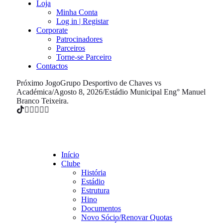
Loja
Minha Conta
Log in | Registar
Corporate
Patrocinadores
Parceiros
Torne-se Parceiro
Contactos
Próximo Jogo
Grupo Desportivo de Chaves vs
Académica
/
Agosto 8, 2026
/
Estádio Municipal Eng° Manuel
Branco Teixeira.
Início
Clube
História
Estádio
Estrutura
Hino
Documentos
Novo Sócio/Renovar Quotas