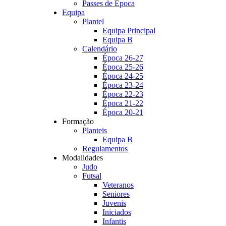
Passes de Época
Equipa
Plantel
Equipa Principal
Equipa B
Calendário
Época 26-27
Época 25-26
Época 24-25
Época 23-24
Época 22-23
Época 21-22
Época 20-21
Formação
Planteis
Equipa B
Regulamentos
Modalidades
Judo
Futsal
Veteranos
Seniores
Juvenis
Iniciados
Infantis