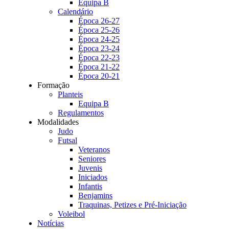
Equipa B
Calendário
Época 26-27
Época 25-26
Época 24-25
Época 23-24
Época 22-23
Época 21-22
Época 20-21
Formação
Planteis
Equipa B
Regulamentos
Modalidades
Judo
Futsal
Veteranos
Seniores
Juvenis
Iniciados
Infantis
Benjamins
Traquinas, Petizes e Pré-Iniciação
Voleibol
Notícias