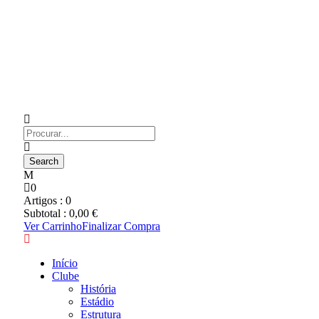
0
Artigos :
0
Subtotal :
0,00
€
Ver Carrinho
Finalizar Compra
Início
Clube
História
Estádio
Estrutura