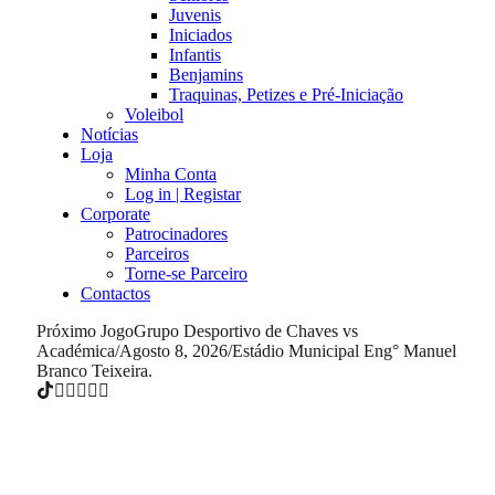
Juvenis
Iniciados
Infantis
Benjamins
Traquinas, Petizes e Pré-Iniciação
Voleibol
Notícias
Loja
Minha Conta
Log in | Registar
Corporate
Patrocinadores
Parceiros
Torne-se Parceiro
Contactos
Próximo Jogo
Grupo Desportivo de Chaves vs
Académica
/
Agosto 8, 2026
/
Estádio Municipal Eng° Manuel
Branco Teixeira.