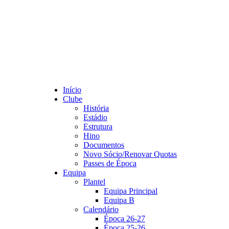
Início
Clube
História
Estádio
Estrutura
Hino
Documentos
Novo Sócio/Renovar Quotas
Passes de Época
Equipa
Plantel
Equipa Principal
Equipa B
Calendário
Época 26-27
Época 25-26