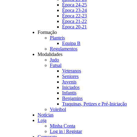
Época 24-25
Época 23-24
Época 22-23
Época 21-22
Época 20-21
Formação
Planteis
Equipa B
Regulamentos
Modalidades
Judo
Futsal
Veteranos
Seniores
Juvenis
Iniciados
Infantis
Benjamins
Traquinas, Petizes e Pré-Iniciação
Voleibol
Notícias
Loja
Minha Conta
Log in | Registar
Corporate