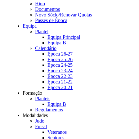
Hino
Documentos
Novo Sócio/Renovar Quotas
Passes de Época
Equipa
Plantel
Equipa Principal
Equipa B
Calendário
Época 26-27
Época 25-26
Época 24-25
Época 23-24
Época 22-23
Época 21-22
Época 20-21
Formação
Planteis
Equipa B
Regulamentos
Modalidades
Judo
Futsal
Veteranos
Seniores