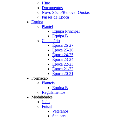
Hino
Documentos
Novo Sócio/Renovar Quotas
Passes de Época
Equipa
Plantel
Equipa Principal
Equipa B
Calendário
Época 26-27
Época 25-26
Época 24-25
Época 23-24
Época 22-23
Época 21-22
Época 20-21
Formação
Planteis
Equipa B
Regulamentos
Modalidades
Judo
Futsal
Veteranos
Seniores