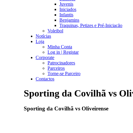
Juvenis
Iniciados
Infantis
Benjamins
Traquinas, Petizes e Pré-Iniciação
Voleibol
Notícias
Loja
Minha Conta
Log in | Registar
Corporate
Patrocinadores
Parceiros
Torne-se Parceiro
Contactos
Sporting da Covilhã vs Oli
Sporting da Covilhã vs Oliveirense