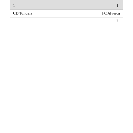
1
FC Alverca
2