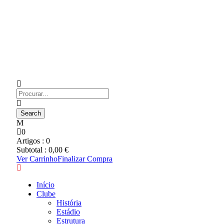
0
Artigos :
0
Subtotal :
0,00
€
Ver Carrinho
Finalizar Compra
Início
Clube
História
Estádio
Estrutura