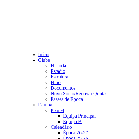
Início
Clube
História
Estádio
Estrutura
Hino
Documentos
Novo Sócio/Renovar Quotas
Passes de Época
Equipa
Plantel
Equipa Principal
Equipa B
Calendário
Época 26-27
Época 25-26