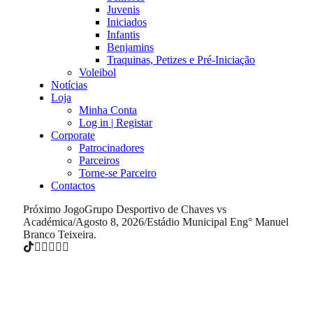
Juvenis
Iniciados
Infantis
Benjamins
Traquinas, Petizes e Pré-Iniciação
Voleibol
Notícias
Loja
Minha Conta
Log in | Registar
Corporate
Patrocinadores
Parceiros
Torne-se Parceiro
Contactos
Próximo Jogo
Grupo Desportivo de Chaves vs
Académica
/
Agosto 8, 2026
/
Estádio Municipal Eng° Manuel
Branco Teixeira.