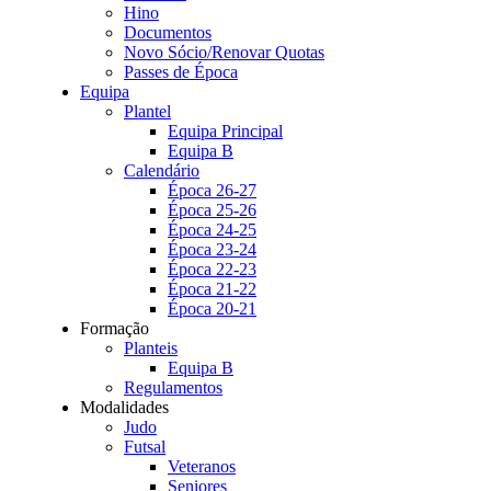
Hino
Documentos
Novo Sócio/Renovar Quotas
Passes de Época
Equipa
Plantel
Equipa Principal
Equipa B
Calendário
Época 26-27
Época 25-26
Época 24-25
Época 23-24
Época 22-23
Época 21-22
Época 20-21
Formação
Planteis
Equipa B
Regulamentos
Modalidades
Judo
Futsal
Veteranos
Seniores