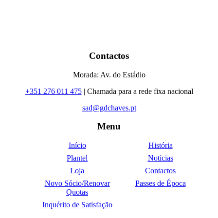
Contactos
Morada: Av. do Estádio
+351 276 011 475
| Chamada para a rede fixa nacional
sad@gdchaves.pt
Menu
Início
História
Plantel
Notícias
Loja
Contactos
Novo Sócio/Renovar
Passes de Época
Quotas
Inquérito de Satisfação