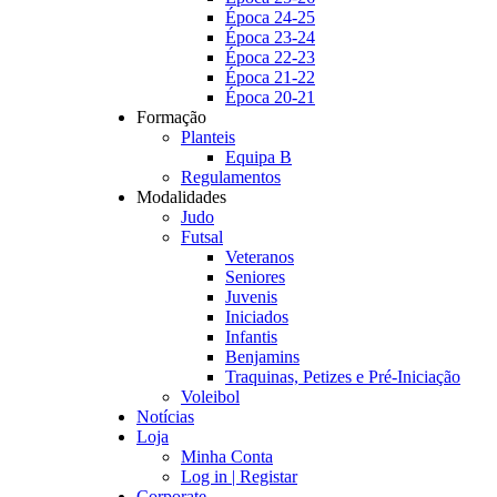
Época 24-25
Época 23-24
Época 22-23
Época 21-22
Época 20-21
Formação
Planteis
Equipa B
Regulamentos
Modalidades
Judo
Futsal
Veteranos
Seniores
Juvenis
Iniciados
Infantis
Benjamins
Traquinas, Petizes e Pré-Iniciação
Voleibol
Notícias
Loja
Minha Conta
Log in | Registar
Corporate