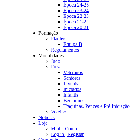
Época 24-25
Época 23-24
Época 22-23
Época 21-22
Época 20-21
Formação
Planteis
Equipa B
Regulamentos
Modalidades
Judo
Futsal
Veteranos
Seniores
Juvenis
Iniciados
Infantis
Benjamins
Traquinas, Petizes e Pré-Iniciação
Voleibol
Notícias
Loja
Minha Conta
Log in | Registar
Corporate