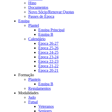
Hino
Documentos
Novo Sócio/Renovar Quotas
Passes de Época
Equipa
Plantel
Equipa Principal
Equipa B
Calendário
Época 26-27
Época 25-26
Época 24-25
Época 23-24
Época 22-23
Época 21-22
Época 20-21
Formação
Planteis
Equipa B
Regulamentos
Modalidades
Judo
Futsal
Veteranos
Seniores