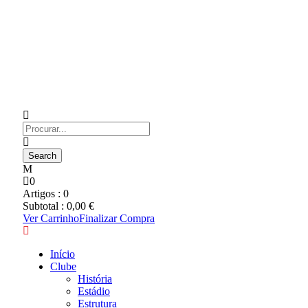
0
Artigos :
0
Subtotal :
0,00
€
Ver Carrinho
Finalizar Compra
Início
Clube
História
Estádio
Estrutura