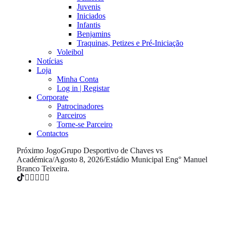
Juvenis
Iniciados
Infantis
Benjamins
Traquinas, Petizes e Pré-Iniciação
Voleibol
Notícias
Loja
Minha Conta
Log in | Registar
Corporate
Patrocinadores
Parceiros
Torne-se Parceiro
Contactos
Próximo Jogo
Grupo Desportivo de Chaves vs
Académica
/
Agosto 8, 2026
/
Estádio Municipal Eng° Manuel
Branco Teixeira.