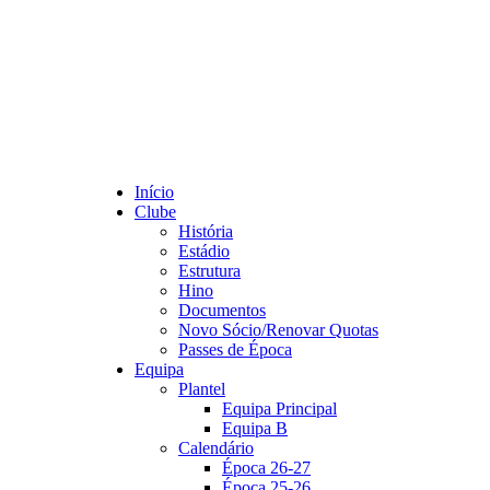
Início
Clube
História
Estádio
Estrutura
Hino
Documentos
Novo Sócio/Renovar Quotas
Passes de Época
Equipa
Plantel
Equipa Principal
Equipa B
Calendário
Época 26-27
Época 25-26