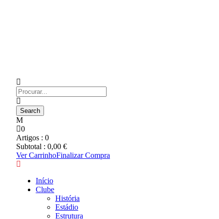
0
Artigos :
0
Subtotal :
0,00
€
Ver Carrinho
Finalizar Compra
Início
Clube
História
Estádio
Estrutura