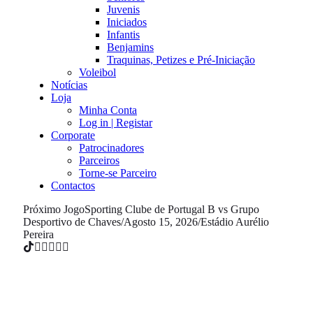
Juvenis
Iniciados
Infantis
Benjamins
Traquinas, Petizes e Pré-Iniciação
Voleibol
Notícias
Loja
Minha Conta
Log in | Registar
Corporate
Patrocinadores
Parceiros
Torne-se Parceiro
Contactos
Próximo Jogo
Sporting Clube de Portugal B vs Grupo
Desportivo de Chaves
/
Agosto 15, 2026
/
Estádio Aurélio
Pereira