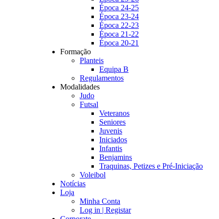
Época 24-25
Época 23-24
Época 22-23
Época 21-22
Época 20-21
Formação
Planteis
Equipa B
Regulamentos
Modalidades
Judo
Futsal
Veteranos
Seniores
Juvenis
Iniciados
Infantis
Benjamins
Traquinas, Petizes e Pré-Iniciação
Voleibol
Notícias
Loja
Minha Conta
Log in | Registar
Corporate