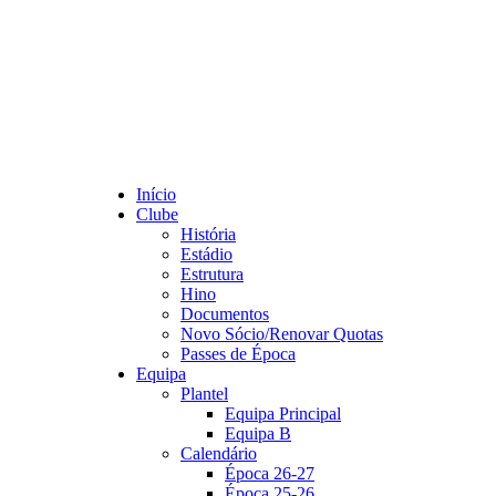
Início
Clube
História
Estádio
Estrutura
Hino
Documentos
Novo Sócio/Renovar Quotas
Passes de Época
Equipa
Plantel
Equipa Principal
Equipa B
Calendário
Época 26-27
Época 25-26