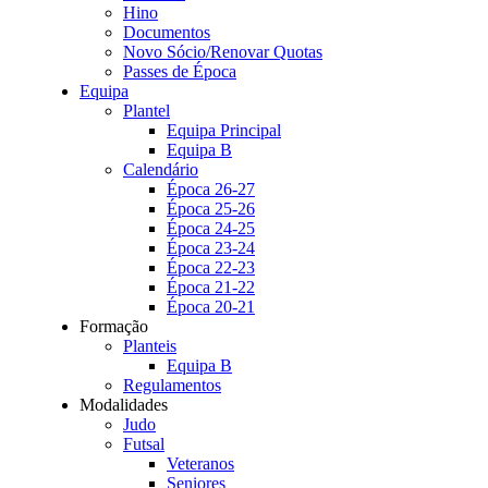
Hino
Documentos
Novo Sócio/Renovar Quotas
Passes de Época
Equipa
Plantel
Equipa Principal
Equipa B
Calendário
Época 26-27
Época 25-26
Época 24-25
Época 23-24
Época 22-23
Época 21-22
Época 20-21
Formação
Planteis
Equipa B
Regulamentos
Modalidades
Judo
Futsal
Veteranos
Seniores