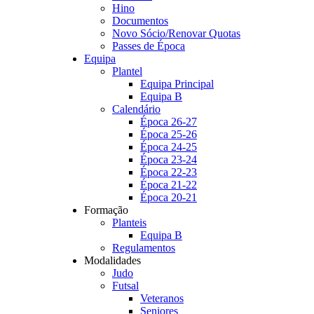
Hino
Documentos
Novo Sócio/Renovar Quotas
Passes de Época
Equipa
Plantel
Equipa Principal
Equipa B
Calendário
Época 26-27
Época 25-26
Época 24-25
Época 23-24
Época 22-23
Época 21-22
Época 20-21
Formação
Planteis
Equipa B
Regulamentos
Modalidades
Judo
Futsal
Veteranos
Seniores