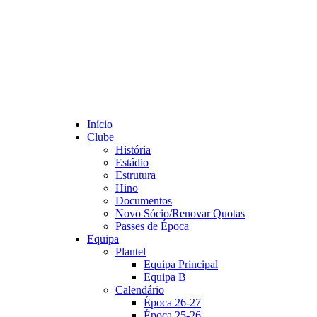
Início
Clube
História
Estádio
Estrutura
Hino
Documentos
Novo Sócio/Renovar Quotas
Passes de Época
Equipa
Plantel
Equipa Principal
Equipa B
Calendário
Época 26-27
Época 25-26