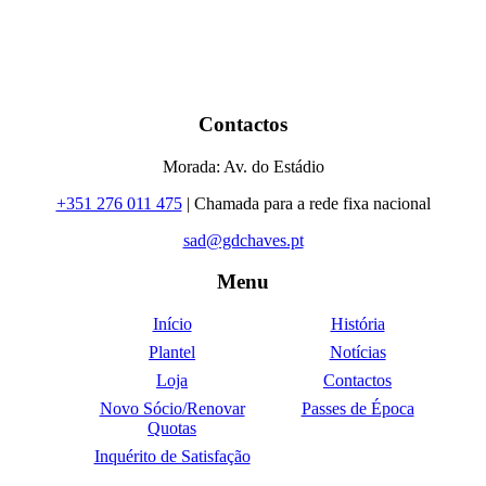
Contactos
Morada: Av. do Estádio
+351 276 011 475
| Chamada para a rede fixa nacional
sad@gdchaves.pt
Menu
Início
História
Plantel
Notícias
Loja
Contactos
Novo Sócio/Renovar
Passes de Época
Quotas
Inquérito de Satisfação