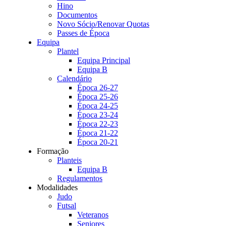
Hino
Documentos
Novo Sócio/Renovar Quotas
Passes de Época
Equipa
Plantel
Equipa Principal
Equipa B
Calendário
Época 26-27
Época 25-26
Época 24-25
Época 23-24
Época 22-23
Época 21-22
Época 20-21
Formação
Planteis
Equipa B
Regulamentos
Modalidades
Judo
Futsal
Veteranos
Seniores