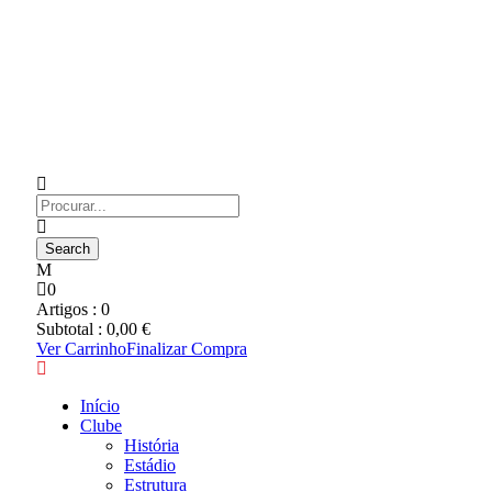
0
Artigos :
0
Subtotal :
0,00
€
Ver Carrinho
Finalizar Compra
Início
Clube
História
Estádio
Estrutura