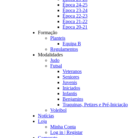
Época 24-25
Época 23-24
Época 22-23
Época 21-22
Época 20-21
Formação
Planteis
Equipa B
Regulamentos
Modalidades
Judo
Futsal
Veteranos
Seniores
Juvenis
Iniciados
Infantis
Benjamins
Traquinas, Petizes e Pré-Iniciação
Voleibol
Notícias
Loja
Minha Conta
Log in | Registar
Corporate