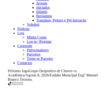
Juvenis
Iniciados
Infantis
Benjamins
Traquinas, Petizes e Pré-Iniciação
Voleibol
Notícias
Loja
Minha Conta
Log in | Registar
Corporate
Patrocinadores
Parceiros
Torne-se Parceiro
Contactos
Próximo Jogo
Grupo Desportivo de Chaves vs
Académica
/
Agosto 8, 2026
/
Estádio Municipal Eng° Manuel
Branco Teixeira.