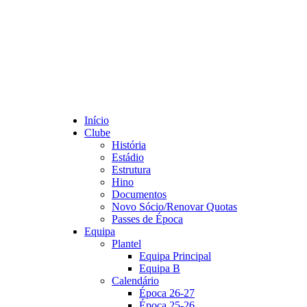
Início
Clube
História
Estádio
Estrutura
Hino
Documentos
Novo Sócio/Renovar Quotas
Passes de Época
Equipa
Plantel
Equipa Principal
Equipa B
Calendário
Época 26-27
Época 25-26