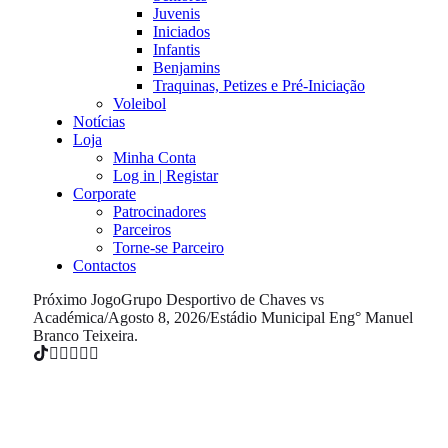
Juvenis
Iniciados
Infantis
Benjamins
Traquinas, Petizes e Pré-Iniciação
Voleibol
Notícias
Loja
Minha Conta
Log in | Registar
Corporate
Patrocinadores
Parceiros
Torne-se Parceiro
Contactos
Próximo Jogo
Grupo Desportivo de Chaves vs
Académica
/
Agosto 8, 2026
/
Estádio Municipal Eng° Manuel
Branco Teixeira.