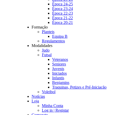
Época 24-25
Época 23-24
Época 22-23
Época 21-22
Época 20-21
Formação
Planteis
Equipa B
Regulamentos
Modalidades
Judo
Futsal
Veteranos
Seniores
Juvenis
Iniciados
Infantis
Benjamins
Traquinas, Petizes e Pré-Iniciação
Voleibol
Notícias
Loja
Minha Conta
Log in | Registar
Corporate