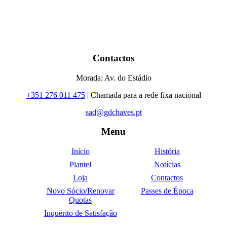
Contactos
Morada: Av. do Estádio
+351 276 011 475
| Chamada para a rede fixa nacional
sad@gdchaves.pt
Menu
Início
História
Plantel
Notícias
Loja
Contactos
Novo Sócio/Renovar
Passes de Época
Quotas
Inquérito de Satisfação