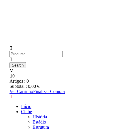
0
Artigos :
0
Subtotal :
0,00
€
Ver Carrinho
Finalizar Compra
Início
Clube
História
Estádio
Estrutura