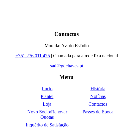
Contactos
Morada: Av. do Estádio
+351 276 011 475
| Chamada para a rede fixa nacional
sad@gdchaves.pt
Menu
Início
História
Plantel
Notícias
Loja
Contactos
Novo Sócio/Renovar
Passes de Época
Quotas
Inquérito de Satisfação