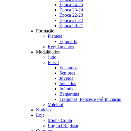
Época 24-25
Época 23-24
Época 22-23
Época 21-22
Época 20-21
Formação
Planteis
Equipa B
Regulamentos
Modalidades
Judo
Futsal
Veteranos
Seniores
Juvenis
Iniciados
Infantis
Benjamins
Traquinas, Petizes e Pré-Iniciação
Voleibol
Notícias
Loja
Minha Conta
Log in | Registar
Corporate