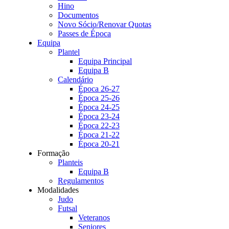
Hino
Documentos
Novo Sócio/Renovar Quotas
Passes de Época
Equipa
Plantel
Equipa Principal
Equipa B
Calendário
Época 26-27
Época 25-26
Época 24-25
Época 23-24
Época 22-23
Época 21-22
Época 20-21
Formação
Planteis
Equipa B
Regulamentos
Modalidades
Judo
Futsal
Veteranos
Seniores