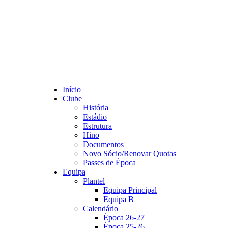
Início
Clube
História
Estádio
Estrutura
Hino
Documentos
Novo Sócio/Renovar Quotas
Passes de Época
Equipa
Plantel
Equipa Principal
Equipa B
Calendário
Época 26-27
Época 25-26