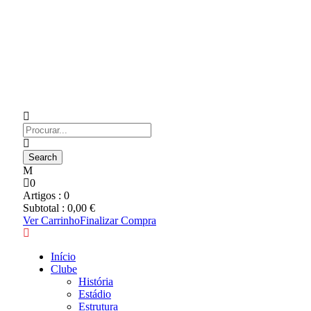
0
Artigos :
0
Subtotal :
0,00
€
Ver Carrinho
Finalizar Compra
Início
Clube
História
Estádio
Estrutura