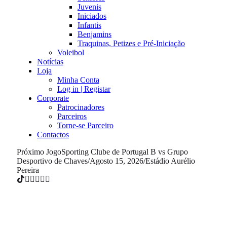
Juvenis
Iniciados
Infantis
Benjamins
Traquinas, Petizes e Pré-Iniciação
Voleibol
Notícias
Loja
Minha Conta
Log in | Registar
Corporate
Patrocinadores
Parceiros
Torne-se Parceiro
Contactos
Próximo Jogo
Sporting Clube de Portugal B vs Grupo
Desportivo de Chaves
/
Agosto 15, 2026
/
Estádio Aurélio
Pereira