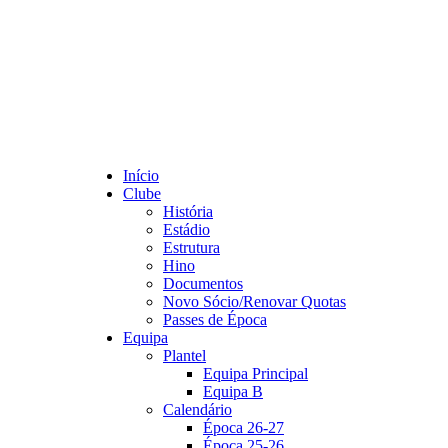
Início
Clube
História
Estádio
Estrutura
Hino
Documentos
Novo Sócio/Renovar Quotas
Passes de Época
Equipa
Plantel
Equipa Principal
Equipa B
Calendário
Época 26-27
Época 25-26