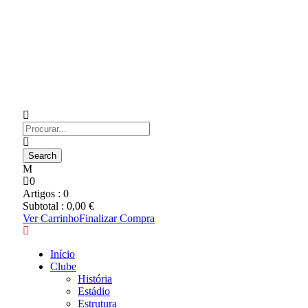
0
Artigos :
0
Subtotal :
0,00
€
Ver Carrinho
Finalizar Compra
Início
Clube
História
Estádio
Estrutura