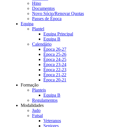
Hino
Documentos
Novo Sócio/Renovar Quotas
Passes de Época
Equipa
Plantel
Equipa Principal
Equipa B
Calendário
Época 26-27
Época 25-26
Época 24-25
Época 23-24
Época 22-23
Época 21-22
Época 20-21
Formação
Planteis
Equipa B
Regulamentos
Modalidades
Judo
Futsal
Veteranos
Seniores