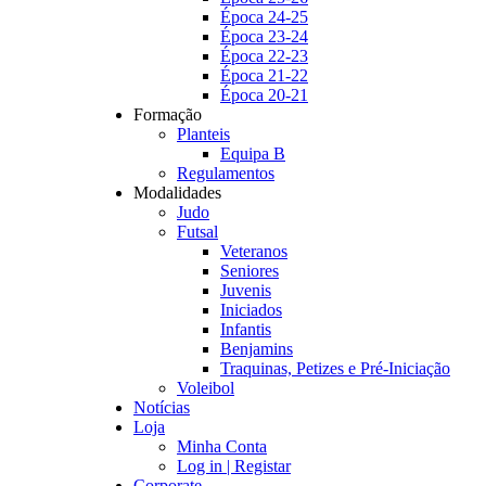
Época 24-25
Época 23-24
Época 22-23
Época 21-22
Época 20-21
Formação
Planteis
Equipa B
Regulamentos
Modalidades
Judo
Futsal
Veteranos
Seniores
Juvenis
Iniciados
Infantis
Benjamins
Traquinas, Petizes e Pré-Iniciação
Voleibol
Notícias
Loja
Minha Conta
Log in | Registar
Corporate