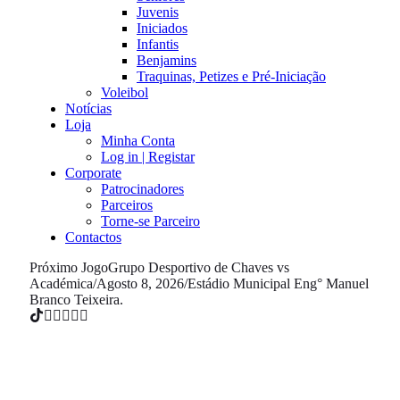
Juvenis
Iniciados
Infantis
Benjamins
Traquinas, Petizes e Pré-Iniciação
Voleibol
Notícias
Loja
Minha Conta
Log in | Registar
Corporate
Patrocinadores
Parceiros
Torne-se Parceiro
Contactos
Próximo Jogo
Grupo Desportivo de Chaves vs
Académica
/
Agosto 8, 2026
/
Estádio Municipal Eng° Manuel
Branco Teixeira.