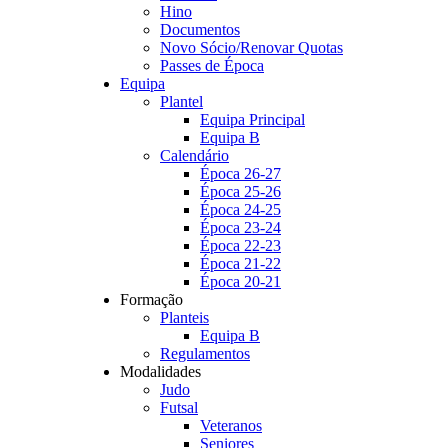
Hino
Documentos
Novo Sócio/Renovar Quotas
Passes de Época
Equipa
Plantel
Equipa Principal
Equipa B
Calendário
Época 26-27
Época 25-26
Época 24-25
Época 23-24
Época 22-23
Época 21-22
Época 20-21
Formação
Planteis
Equipa B
Regulamentos
Modalidades
Judo
Futsal
Veteranos
Seniores