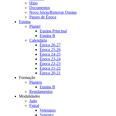
Hino
Documentos
Novo Sócio/Renovar Quotas
Passes de Época
Equipa
Plantel
Equipa Principal
Equipa B
Calendário
Época 26-27
Época 25-26
Época 24-25
Época 23-24
Época 22-23
Época 21-22
Época 20-21
Formação
Planteis
Equipa B
Regulamentos
Modalidades
Judo
Futsal
Veteranos
Seniores