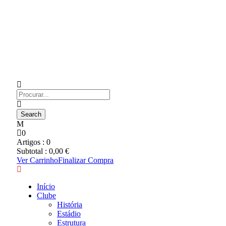
0
Artigos :
0
Subtotal :
0,00
€
Ver Carrinho
Finalizar Compra
Início
Clube
História
Estádio
Estrutura