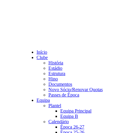
Início
Clube
História
Estádio
Estrutura
Hino
Documentos
Novo Sócio/Renovar Quotas
Passes de Época
Equipa
Plantel
Equipa Principal
Equipa B
Calendário
Época 26-27
Época 25-26