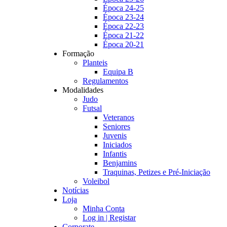
Época 24-25
Época 23-24
Época 22-23
Época 21-22
Época 20-21
Formação
Planteis
Equipa B
Regulamentos
Modalidades
Judo
Futsal
Veteranos
Seniores
Juvenis
Iniciados
Infantis
Benjamins
Traquinas, Petizes e Pré-Iniciação
Voleibol
Notícias
Loja
Minha Conta
Log in | Registar
Corporate