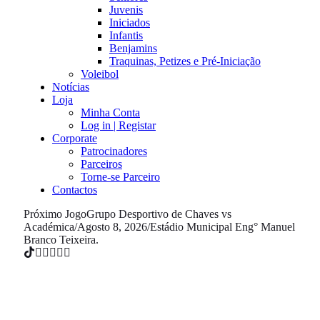
Juvenis
Iniciados
Infantis
Benjamins
Traquinas, Petizes e Pré-Iniciação
Voleibol
Notícias
Loja
Minha Conta
Log in | Registar
Corporate
Patrocinadores
Parceiros
Torne-se Parceiro
Contactos
Próximo Jogo
Grupo Desportivo de Chaves vs
Académica
/
Agosto 8, 2026
/
Estádio Municipal Eng° Manuel
Branco Teixeira.