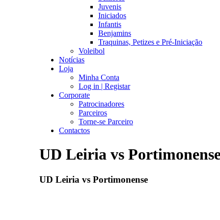
Juvenis
Iniciados
Infantis
Benjamins
Traquinas, Petizes e Pré-Iniciação
Voleibol
Notícias
Loja
Minha Conta
Log in | Registar
Corporate
Patrocinadores
Parceiros
Torne-se Parceiro
Contactos
UD Leiria vs Portimonens
UD Leiria vs Portimonense