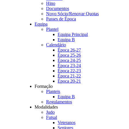
Hino
Documentos
Novo Sócio/Renovar Quotas
Passes de Época
Equipa
Plantel
Equipa Principal
Equipa B
Calendário
Época 26-27
Época 25-26
Época 24-25
Época 23-24
Época 22-23
Época 21-22
Época 20-21
Formação
Planteis
Equipa B
Regulamentos
Modalidades
Judo
Futsal
Veteranos
Seniores