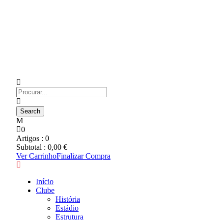
0
Artigos :
0
Subtotal :
0,00
€
Ver Carrinho
Finalizar Compra
Início
Clube
História
Estádio
Estrutura