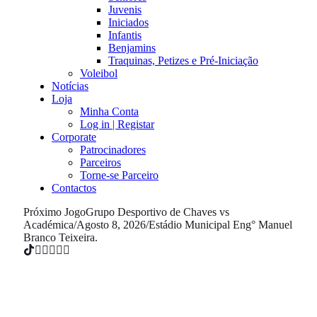
Juvenis
Iniciados
Infantis
Benjamins
Traquinas, Petizes e Pré-Iniciação
Voleibol
Notícias
Loja
Minha Conta
Log in | Registar
Corporate
Patrocinadores
Parceiros
Torne-se Parceiro
Contactos
Próximo Jogo
Grupo Desportivo de Chaves vs
Académica
/
Agosto 8, 2026
/
Estádio Municipal Eng° Manuel
Branco Teixeira.