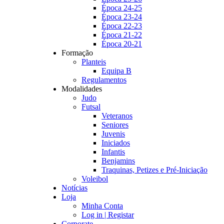
Época 24-25
Época 23-24
Época 22-23
Época 21-22
Época 20-21
Formação
Planteis
Equipa B
Regulamentos
Modalidades
Judo
Futsal
Veteranos
Seniores
Juvenis
Iniciados
Infantis
Benjamins
Traquinas, Petizes e Pré-Iniciação
Voleibol
Notícias
Loja
Minha Conta
Log in | Registar
Corporate