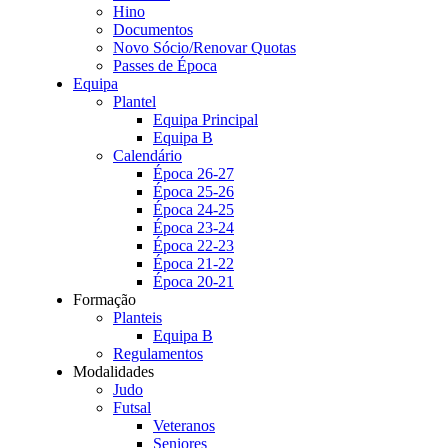
Hino
Documentos
Novo Sócio/Renovar Quotas
Passes de Época
Equipa
Plantel
Equipa Principal
Equipa B
Calendário
Época 26-27
Época 25-26
Época 24-25
Época 23-24
Época 22-23
Época 21-22
Época 20-21
Formação
Planteis
Equipa B
Regulamentos
Modalidades
Judo
Futsal
Veteranos
Seniores