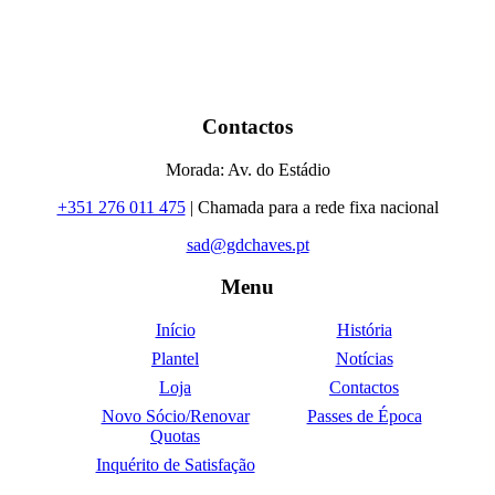
Contactos
Morada: Av. do Estádio
+351 276 011 475
| Chamada para a rede fixa nacional
sad@gdchaves.pt
Menu
Início
História
Plantel
Notícias
Loja
Contactos
Novo Sócio/Renovar
Passes de Época
Quotas
Inquérito de Satisfação