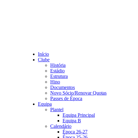
Início
Clube
História
Estádio
Estrutura
Hino
Documentos
Novo Sócio/Renovar Quotas
Passes de Época
Equipa
Plantel
Equipa Principal
Equipa B
Calendário
Época 26-27
Época 25-26