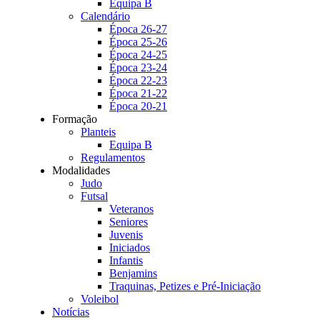
Equipa B
Calendário
Época 26-27
Época 25-26
Época 24-25
Época 23-24
Época 22-23
Época 21-22
Época 20-21
Formação
Planteis
Equipa B
Regulamentos
Modalidades
Judo
Futsal
Veteranos
Seniores
Juvenis
Iniciados
Infantis
Benjamins
Traquinas, Petizes e Pré-Iniciação
Voleibol
Notícias