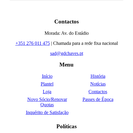
Contactos
Morada: Av. do Estádio
+351 276 011 475
| Chamada para a rede fixa nacional
sad@gdchaves.pt
Menu
Início
História
Plantel
Notícias
Loja
Contactos
Novo Sócio/Renovar
Passes de Época
Quotas
Inquérito de Satisfação
Políticas