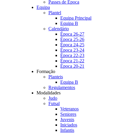
Passes de Época
Equipa
Plantel
Equipa Principal
Equipa B
Calendário
Época 26-27
Época 25-26
Época 24-25
Época 23-24
Época 22-23
Época 21-22
Época 20-21
Formação
Planteis
Equipa B
Regulamentos
Modalidades
Judo
Futsal
Veteranos
Seniores
Juvenis
Iniciados
Infantis