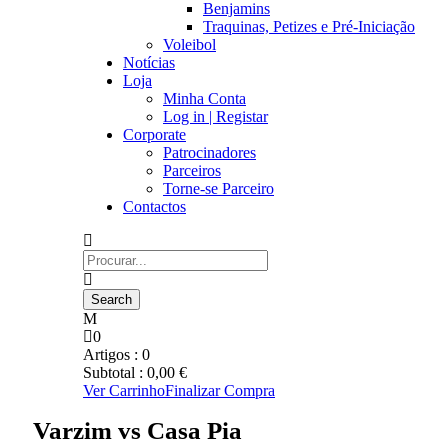
Benjamins
Traquinas, Petizes e Pré-Iniciação
Voleibol
Notícias
Loja
Minha Conta
Log in | Registar
Corporate
Patrocinadores
Parceiros
Torne-se Parceiro
Contactos
0
Artigos :
0
Subtotal :
0,00
€
Ver Carrinho
Finalizar Compra
Varzim vs Casa Pia