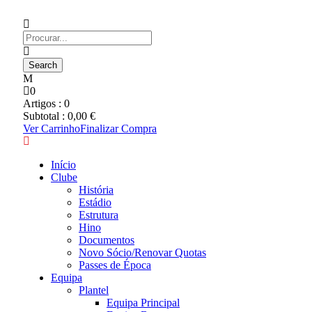
0
Artigos :
0
Subtotal :
0,00
€
Ver Carrinho
Finalizar Compra
Início
Clube
História
Estádio
Estrutura
Hino
Documentos
Novo Sócio/Renovar Quotas
Passes de Época
Equipa
Plantel
Equipa Principal