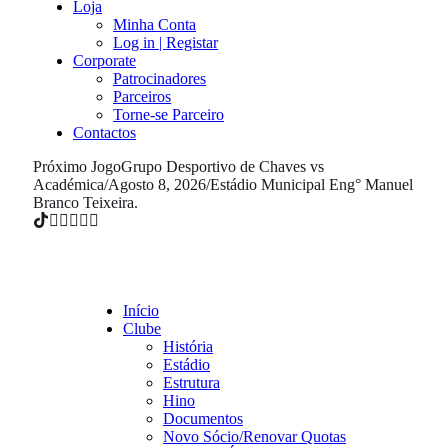
Loja
Minha Conta
Log in | Registar
Corporate
Patrocinadores
Parceiros
Torne-se Parceiro
Contactos
Próximo Jogo
Grupo Desportivo de Chaves vs
Académica
/
Agosto 8, 2026
/
Estádio Municipal Eng° Manuel
Branco Teixeira.
Início
Clube
História
Estádio
Estrutura
Hino
Documentos
Novo Sócio/Renovar Quotas