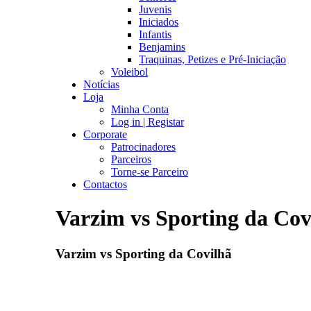
Juvenis
Iniciados
Infantis
Benjamins
Traquinas, Petizes e Pré-Iniciação
Voleibol
Notícias
Loja
Minha Conta
Log in | Registar
Corporate
Patrocinadores
Parceiros
Torne-se Parceiro
Contactos
Varzim vs Sporting da Cov
Varzim vs Sporting da Covilhã