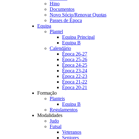
Hino
Documentos
Novo Sócio/Renovar Quotas
Passes de Época
Equipa
Plantel
Equipa Principal
Equipa B
Calendário
Época 26-27
Época 25-26
Época 24-25
Época 23-24
Época 22-23
Época 21-22
Época 20-21
Formação
Planteis
Equipa B
Regulamentos
Modalidades
Judo
Futsal
Veteranos
Seniores