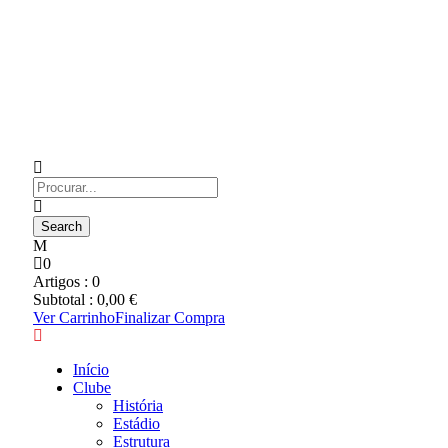
0
Artigos :
0
Subtotal :
0,00
€
Ver Carrinho
Finalizar Compra
Início
Clube
História
Estádio
Estrutura