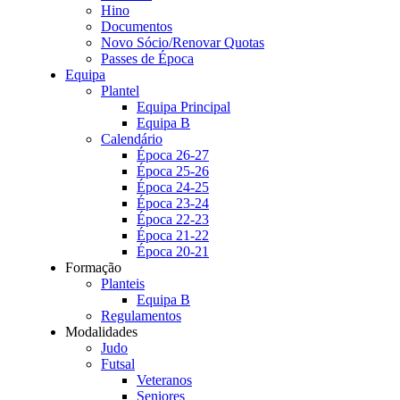
Hino
Documentos
Novo Sócio/Renovar Quotas
Passes de Época
Equipa
Plantel
Equipa Principal
Equipa B
Calendário
Época 26-27
Época 25-26
Época 24-25
Época 23-24
Época 22-23
Época 21-22
Época 20-21
Formação
Planteis
Equipa B
Regulamentos
Modalidades
Judo
Futsal
Veteranos
Seniores