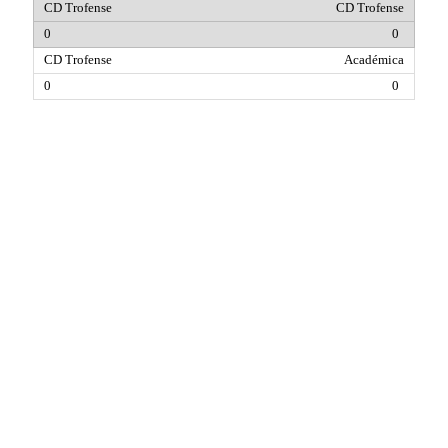
CD Trofense
0
Académica
0