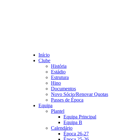
Início
Clube
História
Estádio
Estrutura
Hino
Documentos
Novo Sócio/Renovar Quotas
Passes de Época
Equipa
Plantel
Equipa Principal
Equipa B
Calendário
Época 26-27
Época 25-26