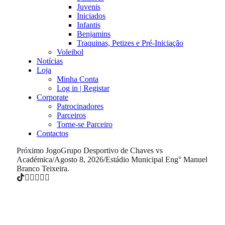
Juvenis
Iniciados
Infantis
Benjamins
Traquinas, Petizes e Pré-Iniciação
Voleibol
Notícias
Loja
Minha Conta
Log in | Registar
Corporate
Patrocinadores
Parceiros
Torne-se Parceiro
Contactos
Próximo Jogo
Grupo Desportivo de Chaves vs
Académica
/
Agosto 8, 2026
/
Estádio Municipal Eng° Manuel
Branco Teixeira.