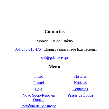
Contactos
Morada: Av. do Estádio
+351 276 011 475
| Chamada para a rede fixa nacional
sad@gdchaves.pt
Menu
Início
História
Plantel
Notícias
Loja
Contactos
Novo Sócio/Renovar
Passes de Época
Quotas
Inquérito de Satisfação