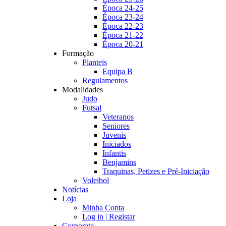
Época 24-25
Época 23-24
Época 22-23
Época 21-22
Época 20-21
Formação
Planteis
Equipa B
Regulamentos
Modalidades
Judo
Futsal
Veteranos
Seniores
Juvenis
Iniciados
Infantis
Benjamins
Traquinas, Petizes e Pré-Iniciação
Voleibol
Notícias
Loja
Minha Conta
Log in | Registar
Corporate