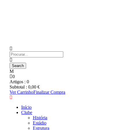
0
Artigos :
0
Subtotal :
0,00
€
Ver Carrinho
Finalizar Compra
Início
Clube
História
Estádio
Estrutura