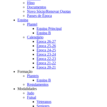
Hino
Documentos
Novo Sócio/Renovar Quotas
Passes de Época
Equipa
Plantel
Equipa Principal
Equipa B
Calendário
Época 26-27
Época 25-26
Época 24-25
Época 23-24
Época 22-23
Época 21-22
Época 20-21
Formação
Planteis
Equipa B
Regulamentos
Modalidades
Judo
Futsal
Veteranos
Seniores