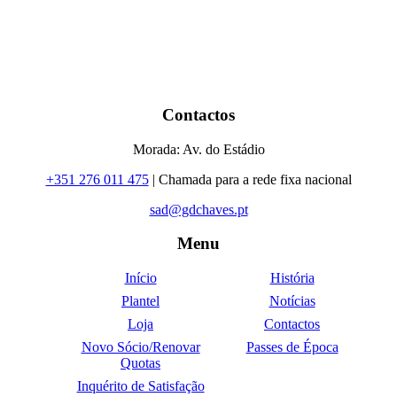
Contactos
Morada: Av. do Estádio
+351 276 011 475
| Chamada para a rede fixa nacional
sad@gdchaves.pt
Menu
Início
História
Plantel
Notícias
Loja
Contactos
Novo Sócio/Renovar
Passes de Época
Quotas
Inquérito de Satisfação