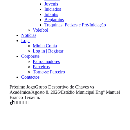
Juvenis
Iniciados
Infantis
Benjamins
Traquinas, Petizes e Pré-Iniciação
Voleibol
Notícias
Loja
Minha Conta
Log in | Registar
Corporate
Patrocinadores
Parceiros
Torne-se Parceiro
Contactos
Próximo Jogo
Grupo Desportivo de Chaves vs
Académica
/
Agosto 8, 2026
/
Estádio Municipal Eng° Manuel
Branco Teixeira.