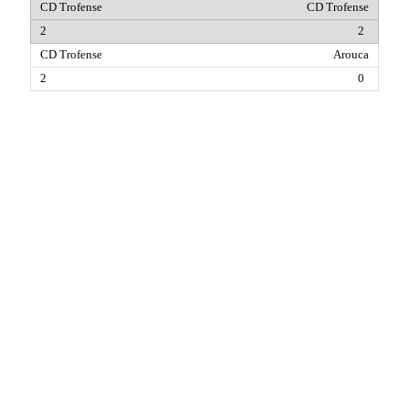
CD Trofense
2
Arouca
0