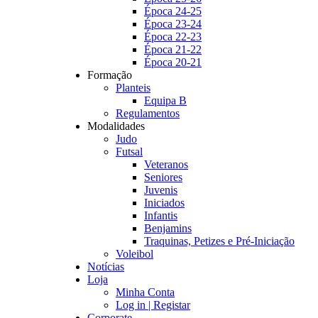
Época 24-25
Época 23-24
Época 22-23
Época 21-22
Época 20-21
Formação
Planteis
Equipa B
Regulamentos
Modalidades
Judo
Futsal
Veteranos
Seniores
Juvenis
Iniciados
Infantis
Benjamins
Traquinas, Petizes e Pré-Iniciação
Voleibol
Notícias
Loja
Minha Conta
Log in | Registar
Corporate