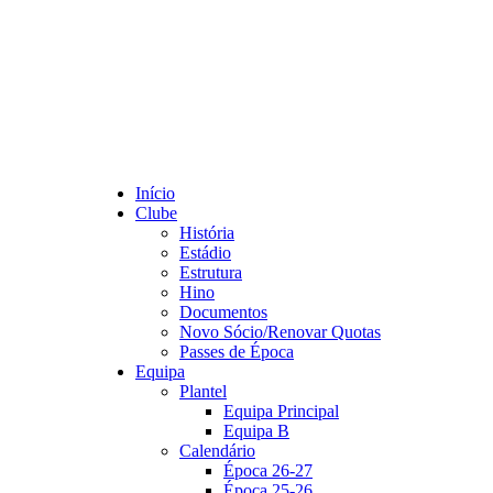
Início
Clube
História
Estádio
Estrutura
Hino
Documentos
Novo Sócio/Renovar Quotas
Passes de Época
Equipa
Plantel
Equipa Principal
Equipa B
Calendário
Época 26-27
Época 25-26