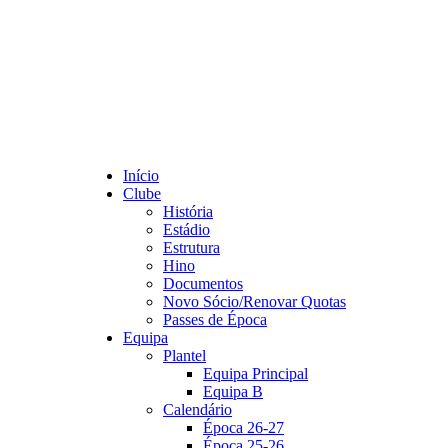
Início
Clube
História
Estádio
Estrutura
Hino
Documentos
Novo Sócio/Renovar Quotas
Passes de Época
Equipa
Plantel
Equipa Principal
Equipa B
Calendário
Época 26-27
Época 25-26