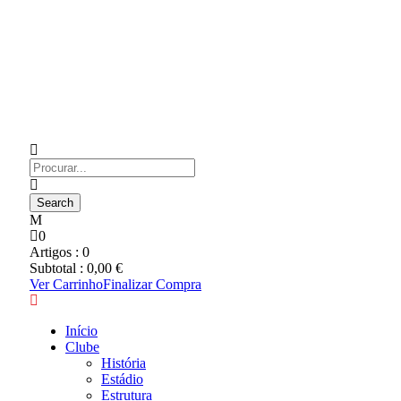
0
Artigos :
0
Subtotal :
0,00
€
Ver Carrinho
Finalizar Compra
Início
Clube
História
Estádio
Estrutura