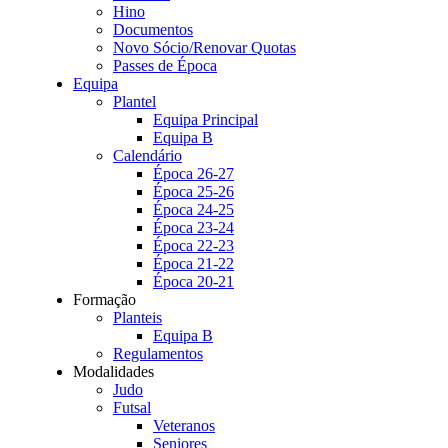
Hino
Documentos
Novo Sócio/Renovar Quotas
Passes de Época
Equipa
Plantel
Equipa Principal
Equipa B
Calendário
Época 26-27
Época 25-26
Época 24-25
Época 23-24
Época 22-23
Época 21-22
Época 20-21
Formação
Planteis
Equipa B
Regulamentos
Modalidades
Judo
Futsal
Veteranos
Seniores