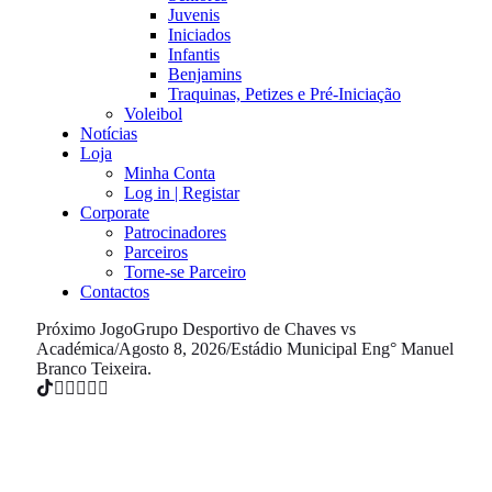
Juvenis
Iniciados
Infantis
Benjamins
Traquinas, Petizes e Pré-Iniciação
Voleibol
Notícias
Loja
Minha Conta
Log in | Registar
Corporate
Patrocinadores
Parceiros
Torne-se Parceiro
Contactos
Próximo Jogo
Grupo Desportivo de Chaves vs
Académica
/
Agosto 8, 2026
/
Estádio Municipal Eng° Manuel
Branco Teixeira.