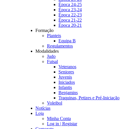
Época 24-25
Época 23-24
Época 22-23
Época 21-22
Época 20-21
Formação
Planteis
Equipa B
Regulamentos
Modalidades
Judo
Futsal
Veteranos
Seniores
Juvenis
Iniciados
Infantis
Benjamins
Traquinas, Petizes e Pré-Iniciação
Voleibol
Notícias
Loja
Minha Conta
Log in | Registar
Corporate