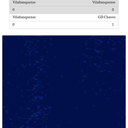
Vilafranquense
0
GD Chaves
1