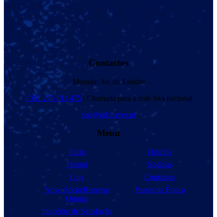
Contactos
Morada: Av. do Estádio
+351 276 011 475
| Chamada para a rede fixa nacional
sad@gdchaves.pt
Menu
Início
História
Plantel
Notícias
Loja
Contactos
Novo Sócio/Renovar
Passes de Época
Quotas
Inquérito de Satisfação