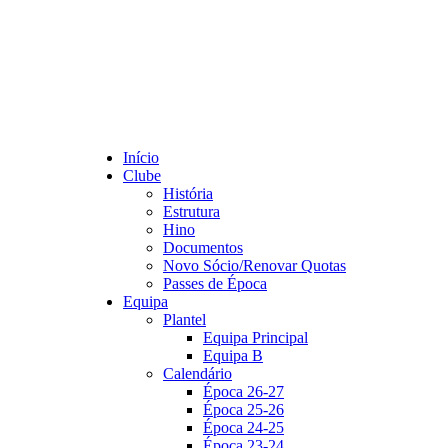
Início
Clube
História
Estrutura
Hino
Documentos
Novo Sócio/Renovar Quotas
Passes de Época
Equipa
Plantel
Equipa Principal
Equipa B
Calendário
Época 26-27
Época 25-26
Época 24-25
Época 23-24