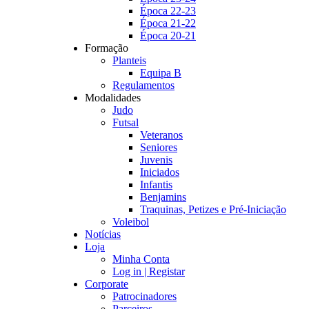
Época 22-23
Época 21-22
Época 20-21
Formação
Planteis
Equipa B
Regulamentos
Modalidades
Judo
Futsal
Veteranos
Seniores
Juvenis
Iniciados
Infantis
Benjamins
Traquinas, Petizes e Pré-Iniciação
Voleibol
Notícias
Loja
Minha Conta
Log in | Registar
Corporate
Patrocinadores
Parceiros