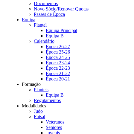
Documentos
Novo Sócio/Renovar Quotas
Passes de Época
Equipa
Plantel
Equipa Principal
Equipa B
Calendário
Época 26-27
Época 25-26
Época 24-25
Época 23-24
Época 22-23
Época 21-22
Época 20-21
Formação
Planteis
Equipa B
Regulamentos
Modalidades
Judo
Futsal
Veteranos
Seniores
Juvenis