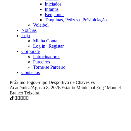
Iniciados
Infantis
Benjamins
Traquinas, Petizes e Pré-Iniciação
Voleibol
Notícias
Loja
Minha Conta
Log in | Registar
Corporate
Patrocinadores
Parceiros
Torne-se Parceiro
Contactos
Próximo Jogo
Grupo Desportivo de Chaves vs
Académica
/
Agosto 8, 2026
/
Estádio Municipal Eng° Manuel
Branco Teixeira.