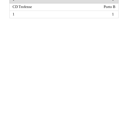
Porto B
1