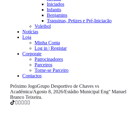
Iniciados
Infantis
Benjamins
Traquinas, Petizes e Pré-Iniciação
Voleibol
Notícias
Loja
Minha Conta
Log in | Registar
Corporate
Patrocinadores
Parceiros
Torne-se Parceiro
Contactos
Próximo Jogo
Grupo Desportivo de Chaves vs
Académica
/
Agosto 8, 2026
/
Estádio Municipal Eng° Manuel
Branco Teixeira.