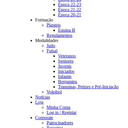
Época 22-23
Época 21-22
Época 20-21
Formação
Planteis
Equipa B
Regulamentos
Modalidades
Judo
Futsal
Veteranos
Seniores
Juvenis
Iniciados
Infantis
Benjamins
Traquinas, Petizes e Pré-Iniciação
Voleibol
Notícias
Loja
Minha Conta
Log in | Registar
Corporate
Patrocinadores
Parceiros