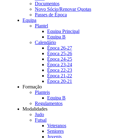
Documentos
Novo Sócio/Renovar Quotas
Passes de Época
Equipa
Plantel
Equipa Principal
Equipa B
Calendário
Época 26-27
Época 25-26
Época 24-25
Época 23-24
Época 22-23
Época 21-22
Época 20-21
Formação
Planteis
Equipa B
Regulamentos
Modalidades
Judo
Futsal
Veteranos
Seniores
Juvenis