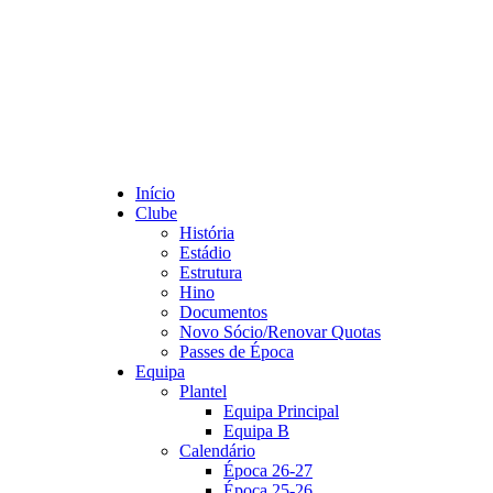
Início
Clube
História
Estádio
Estrutura
Hino
Documentos
Novo Sócio/Renovar Quotas
Passes de Época
Equipa
Plantel
Equipa Principal
Equipa B
Calendário
Época 26-27
Época 25-26