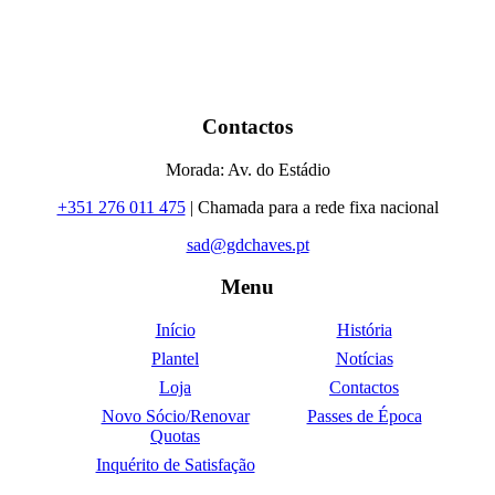
Contactos
Morada: Av. do Estádio
+351 276 011 475
| Chamada para a rede fixa nacional
sad@gdchaves.pt
Menu
Início
História
Plantel
Notícias
Loja
Contactos
Novo Sócio/Renovar
Passes de Época
Quotas
Inquérito de Satisfação