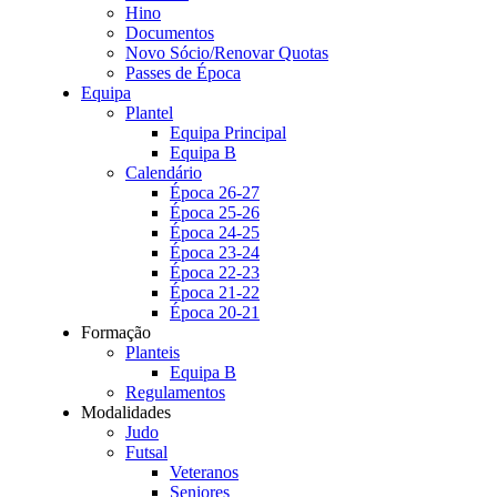
Hino
Documentos
Novo Sócio/Renovar Quotas
Passes de Época
Equipa
Plantel
Equipa Principal
Equipa B
Calendário
Época 26-27
Época 25-26
Época 24-25
Época 23-24
Época 22-23
Época 21-22
Época 20-21
Formação
Planteis
Equipa B
Regulamentos
Modalidades
Judo
Futsal
Veteranos
Seniores