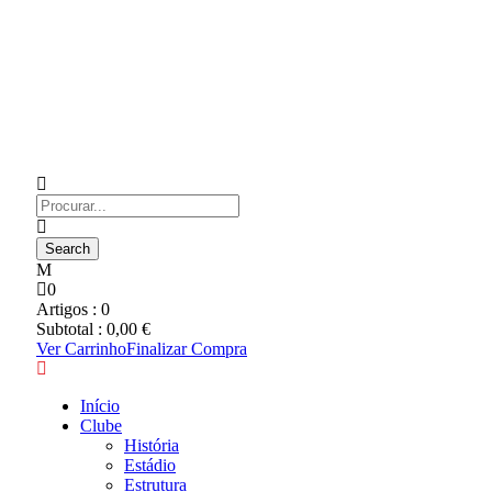
0
Artigos :
0
Subtotal :
0,00
€
Ver Carrinho
Finalizar Compra
Início
Clube
História
Estádio
Estrutura