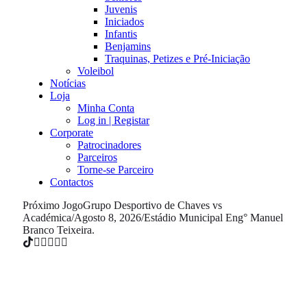
Juvenis
Iniciados
Infantis
Benjamins
Traquinas, Petizes e Pré-Iniciação
Voleibol
Notícias
Loja
Minha Conta
Log in | Registar
Corporate
Patrocinadores
Parceiros
Torne-se Parceiro
Contactos
Próximo Jogo
Grupo Desportivo de Chaves vs
Académica
/
Agosto 8, 2026
/
Estádio Municipal Eng° Manuel
Branco Teixeira.