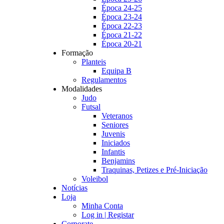
Época 24-25
Época 23-24
Época 22-23
Época 21-22
Época 20-21
Formação
Planteis
Equipa B
Regulamentos
Modalidades
Judo
Futsal
Veteranos
Seniores
Juvenis
Iniciados
Infantis
Benjamins
Traquinas, Petizes e Pré-Iniciação
Voleibol
Notícias
Loja
Minha Conta
Log in | Registar
Corporate