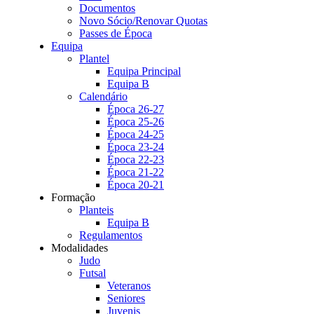
Documentos
Novo Sócio/Renovar Quotas
Passes de Época
Equipa
Plantel
Equipa Principal
Equipa B
Calendário
Época 26-27
Época 25-26
Época 24-25
Época 23-24
Época 22-23
Época 21-22
Época 20-21
Formação
Planteis
Equipa B
Regulamentos
Modalidades
Judo
Futsal
Veteranos
Seniores
Juvenis