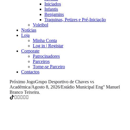
Iniciados
Infantis
Benjamins
Traquinas, Petizes e Pré-Iniciação
Voleibol
Notícias
Loja
Minha Conta
Log in | Registar
Corporate
Patrocinadores
Parceiros
Torne-se Parceiro
Contactos
Próximo Jogo
Grupo Desportivo de Chaves vs
Académica
/
Agosto 8, 2026
/
Estádio Municipal Eng° Manuel
Branco Teixeira.