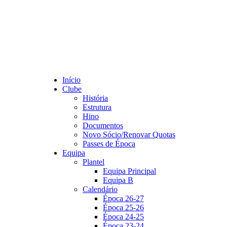
Início
Clube
História
Estrutura
Hino
Documentos
Novo Sócio/Renovar Quotas
Passes de Época
Equipa
Plantel
Equipa Principal
Equipa B
Calendário
Época 26-27
Época 25-26
Época 24-25
Época 23-24