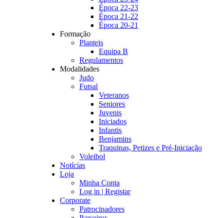
Época 22-23
Época 21-22
Época 20-21
Formação
Planteis
Equipa B
Regulamentos
Modalidades
Judo
Futsal
Veteranos
Seniores
Juvenis
Iniciados
Infantis
Benjamins
Traquinas, Petizes e Pré-Iniciação
Voleibol
Notícias
Loja
Minha Conta
Log in | Registar
Corporate
Patrocinadores
Parceiros