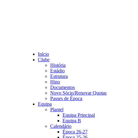
Início
Clube
História
Estádio
Estrutura
Hino
Documentos
Novo Sócio/Renovar Quotas
Passes de Época
Equipa
Plantel
Equipa Principal
Equipa B
Calendário
Época 26-27
Época 25-26