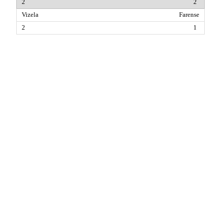
2
Farense
1