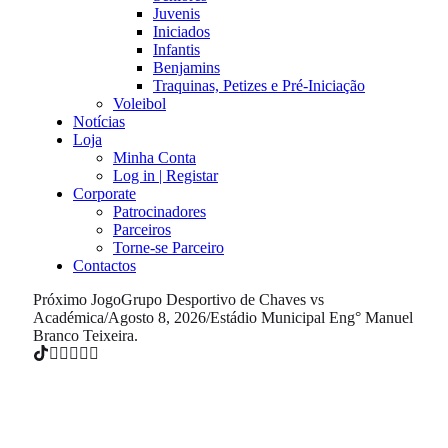
Juvenis
Iniciados
Infantis
Benjamins
Traquinas, Petizes e Pré-Iniciação
Voleibol
Notícias
Loja
Minha Conta
Log in | Registar
Corporate
Patrocinadores
Parceiros
Torne-se Parceiro
Contactos
Próximo Jogo
Grupo Desportivo de Chaves vs
Académica
/
Agosto 8, 2026
/
Estádio Municipal Eng° Manuel
Branco Teixeira.