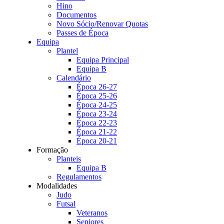
Hino
Documentos
Novo Sócio/Renovar Quotas
Passes de Época
Equipa
Plantel
Equipa Principal
Equipa B
Calendário
Época 26-27
Época 25-26
Época 24-25
Época 23-24
Época 22-23
Época 21-22
Época 20-21
Formação
Planteis
Equipa B
Regulamentos
Modalidades
Judo
Futsal
Veteranos
Seniores