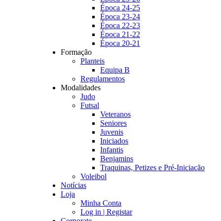
Época 24-25
Época 23-24
Época 22-23
Época 21-22
Época 20-21
Formação
Planteis
Equipa B
Regulamentos
Modalidades
Judo
Futsal
Veteranos
Seniores
Juvenis
Iniciados
Infantis
Benjamins
Traquinas, Petizes e Pré-Iniciação
Voleibol
Notícias
Loja
Minha Conta
Log in | Registar
Corporate