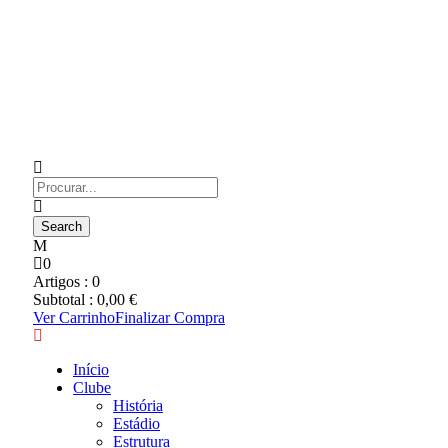
0
Artigos :
0
Subtotal :
0,00
€
Ver Carrinho
Finalizar Compra
Início
Clube
História
Estádio
Estrutura