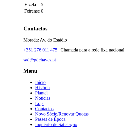
Vizela
5
Feirense
0
Contactos
Morada: Av. do Estádio
+351 276 011 475
| Chamada para a rede fixa nacional
sad@gdchaves.pt
Menu
Início
História
Plantel
Notícias
Loja
Contactos
Novo Sócio/Renovar Quotas
Passes de Época
Inquérito de Satisfação