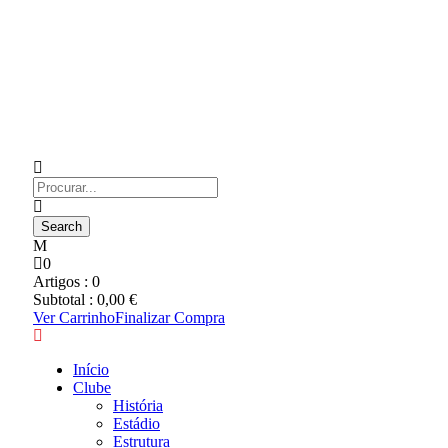
0
Artigos :
0
Subtotal :
0,00
€
Ver Carrinho
Finalizar Compra
Início
Clube
História
Estádio
Estrutura