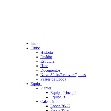
Início
Clube
História
Estádio
Estrutura
Hino
Documentos
Novo Sócio/Renovar Quotas
Passes de Época
Equipa
Plantel
Equipa Principal
Equipa B
Calendário
Época 26-27
Época 25-26