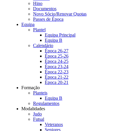
Hino
Documentos
Novo Sócio/Renovar Quotas
Passes de Época
Equipa
Plantel
Equipa Principal
Equipa B
Calendário
Época 26-27
Época 25-26
Época 24-25
Época 23-24
Época 22-23
Época 21-22
Época 20-21
Formação
Planteis
Equipa B
Regulamentos
Modalidades
Judo
Futsal
Veteranos
Seniores