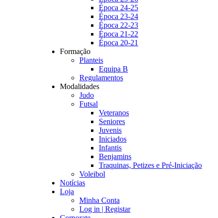
Época 24-25
Época 23-24
Época 22-23
Época 21-22
Época 20-21
Formação
Planteis
Equipa B
Regulamentos
Modalidades
Judo
Futsal
Veteranos
Seniores
Juvenis
Iniciados
Infantis
Benjamins
Traquinas, Petizes e Pré-Iniciação
Voleibol
Notícias
Loja
Minha Conta
Log in | Registar
Corporate