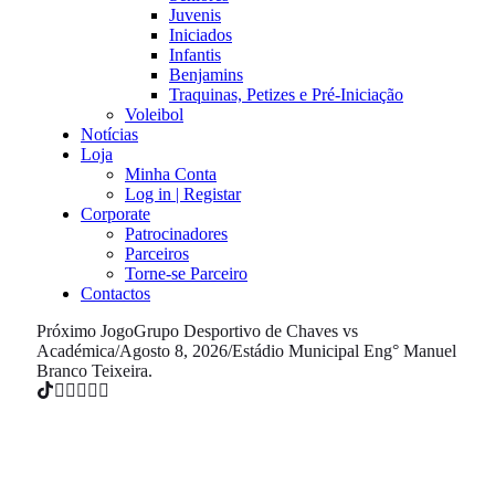
Juvenis
Iniciados
Infantis
Benjamins
Traquinas, Petizes e Pré-Iniciação
Voleibol
Notícias
Loja
Minha Conta
Log in | Registar
Corporate
Patrocinadores
Parceiros
Torne-se Parceiro
Contactos
Próximo Jogo
Grupo Desportivo de Chaves vs
Académica
/
Agosto 8, 2026
/
Estádio Municipal Eng° Manuel
Branco Teixeira.