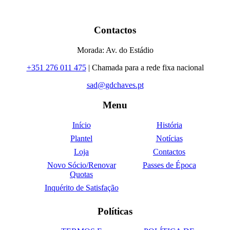
Contactos
Morada: Av. do Estádio
+351 276 011 475
| Chamada para a rede fixa nacional
sad@gdchaves.pt
Menu
Início
História
Plantel
Notícias
Loja
Contactos
Novo Sócio/Renovar
Passes de Época
Quotas
Inquérito de Satisfação
Políticas