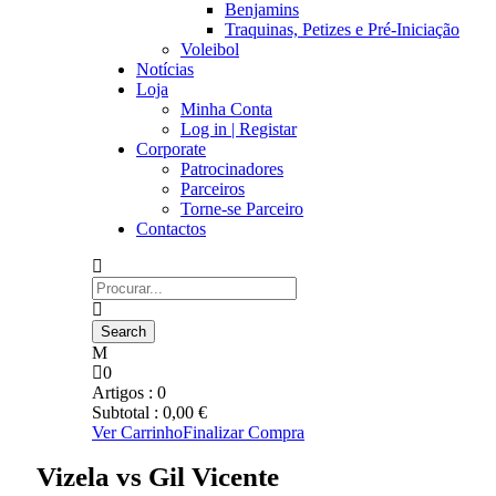
Benjamins
Traquinas, Petizes e Pré-Iniciação
Voleibol
Notícias
Loja
Minha Conta
Log in | Registar
Corporate
Patrocinadores
Parceiros
Torne-se Parceiro
Contactos
0
Artigos :
0
Subtotal :
0,00
€
Ver Carrinho
Finalizar Compra
Vizela vs Gil Vicente