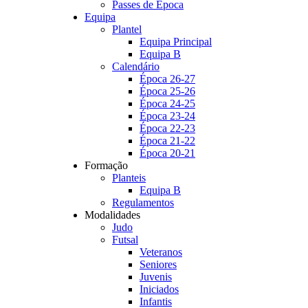
Passes de Época
Equipa
Plantel
Equipa Principal
Equipa B
Calendário
Época 26-27
Época 25-26
Época 24-25
Época 23-24
Época 22-23
Época 21-22
Época 20-21
Formação
Planteis
Equipa B
Regulamentos
Modalidades
Judo
Futsal
Veteranos
Seniores
Juvenis
Iniciados
Infantis