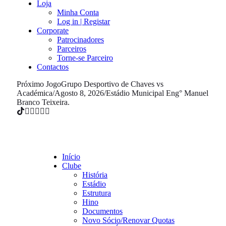
Loja
Minha Conta
Log in | Registar
Corporate
Patrocinadores
Parceiros
Torne-se Parceiro
Contactos
Próximo Jogo
Grupo Desportivo de Chaves vs
Académica
/
Agosto 8, 2026
/
Estádio Municipal Eng° Manuel
Branco Teixeira.
Início
Clube
História
Estádio
Estrutura
Hino
Documentos
Novo Sócio/Renovar Quotas