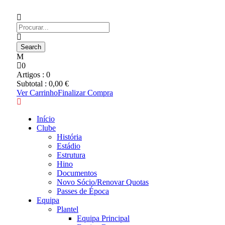
0
Artigos :
0
Subtotal :
0,00
€
Ver Carrinho
Finalizar Compra
Início
Clube
História
Estádio
Estrutura
Hino
Documentos
Novo Sócio/Renovar Quotas
Passes de Época
Equipa
Plantel
Equipa Principal