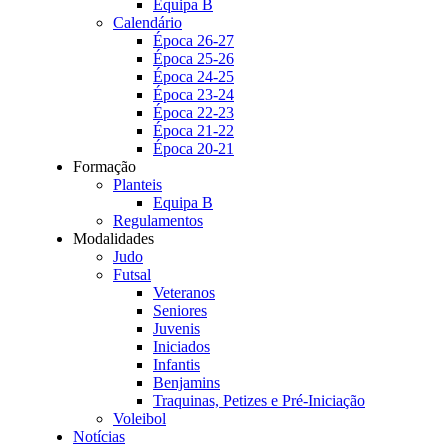
Equipa B
Calendário
Época 26-27
Época 25-26
Época 24-25
Época 23-24
Época 22-23
Época 21-22
Época 20-21
Formação
Planteis
Equipa B
Regulamentos
Modalidades
Judo
Futsal
Veteranos
Seniores
Juvenis
Iniciados
Infantis
Benjamins
Traquinas, Petizes e Pré-Iniciação
Voleibol
Notícias