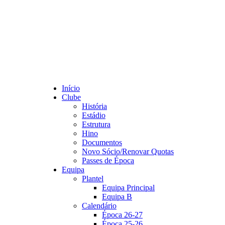
Início
Clube
História
Estádio
Estrutura
Hino
Documentos
Novo Sócio/Renovar Quotas
Passes de Época
Equipa
Plantel
Equipa Principal
Equipa B
Calendário
Época 26-27
Época 25-26