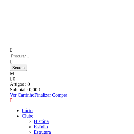
0
Artigos :
0
Subtotal :
0,00
€
Ver Carrinho
Finalizar Compra
Início
Clube
História
Estádio
Estrutura