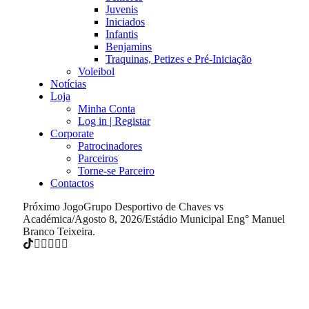
Juvenis
Iniciados
Infantis
Benjamins
Traquinas, Petizes e Pré-Iniciação
Voleibol
Notícias
Loja
Minha Conta
Log in | Registar
Corporate
Patrocinadores
Parceiros
Torne-se Parceiro
Contactos
Próximo Jogo
Grupo Desportivo de Chaves vs
Académica
/
Agosto 8, 2026
/
Estádio Municipal Eng° Manuel
Branco Teixeira.