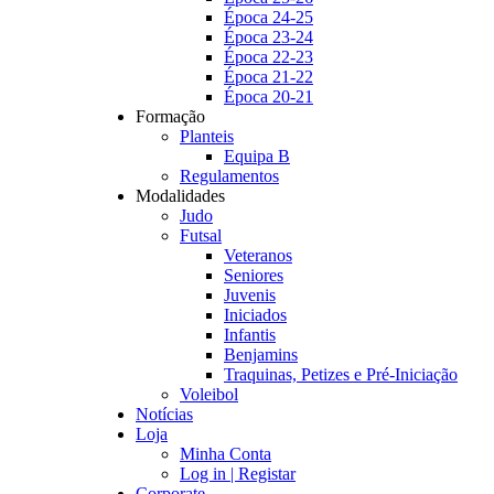
Época 24-25
Época 23-24
Época 22-23
Época 21-22
Época 20-21
Formação
Planteis
Equipa B
Regulamentos
Modalidades
Judo
Futsal
Veteranos
Seniores
Juvenis
Iniciados
Infantis
Benjamins
Traquinas, Petizes e Pré-Iniciação
Voleibol
Notícias
Loja
Minha Conta
Log in | Registar
Corporate