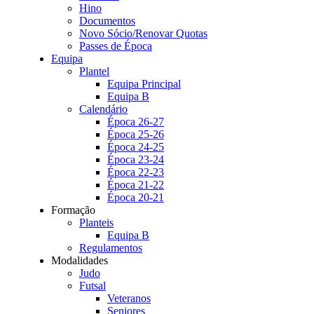
Hino
Documentos
Novo Sócio/Renovar Quotas
Passes de Época
Equipa
Plantel
Equipa Principal
Equipa B
Calendário
Época 26-27
Época 25-26
Época 24-25
Época 23-24
Época 22-23
Época 21-22
Época 20-21
Formação
Planteis
Equipa B
Regulamentos
Modalidades
Judo
Futsal
Veteranos
Seniores