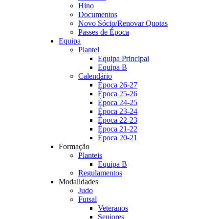
Hino
Documentos
Novo Sócio/Renovar Quotas
Passes de Época
Equipa
Plantel
Equipa Principal
Equipa B
Calendário
Época 26-27
Época 25-26
Época 24-25
Época 23-24
Época 22-23
Época 21-22
Época 20-21
Formação
Planteis
Equipa B
Regulamentos
Modalidades
Judo
Futsal
Veteranos
Seniores