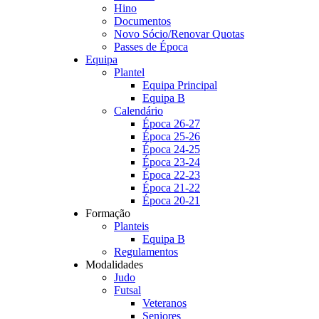
Hino
Documentos
Novo Sócio/Renovar Quotas
Passes de Época
Equipa
Plantel
Equipa Principal
Equipa B
Calendário
Época 26-27
Época 25-26
Época 24-25
Época 23-24
Época 22-23
Época 21-22
Época 20-21
Formação
Planteis
Equipa B
Regulamentos
Modalidades
Judo
Futsal
Veteranos
Seniores