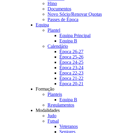
Hino
Documentos
Novo Sócio/Renovar Quotas
Passes de Época
Equipa
Plantel
Equipa Principal
Equipa B
Calendário
Época 26-27
Época 25-26
Época 24-25
Época 23-24
Época 22-23
Época 21-22
Época 20-21
Formação
Planteis
Equipa B
Regulamentos
Modalidades
Judo
Futsal
Veteranos
Seniores