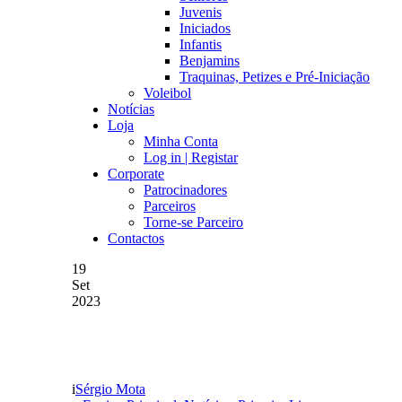
Juvenis
Iniciados
Infantis
Benjamins
Traquinas, Petizes e Pré-Iniciação
Voleibol
Notícias
Loja
Minha Conta
Log in | Registar
Corporate
Patrocinadores
Parceiros
Torne-se Parceiro
Contactos
19
Set
2023
JOSÉ GOMES JÁ NÃO É
Sérgio Mota