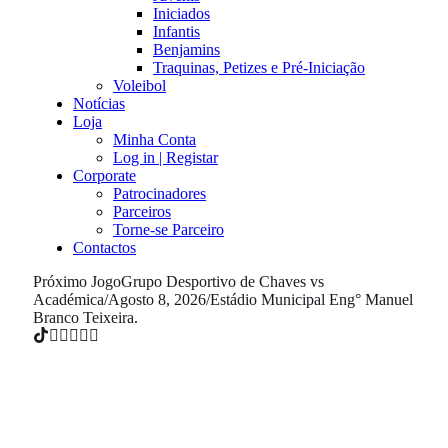
Iniciados
Infantis
Benjamins
Traquinas, Petizes e Pré-Iniciação
Voleibol
Notícias
Loja
Minha Conta
Log in | Registar
Corporate
Patrocinadores
Parceiros
Torne-se Parceiro
Contactos
Próximo Jogo
Grupo Desportivo de Chaves vs
Académica
/
Agosto 8, 2026
/
Estádio Municipal Eng° Manuel
Branco Teixeira.