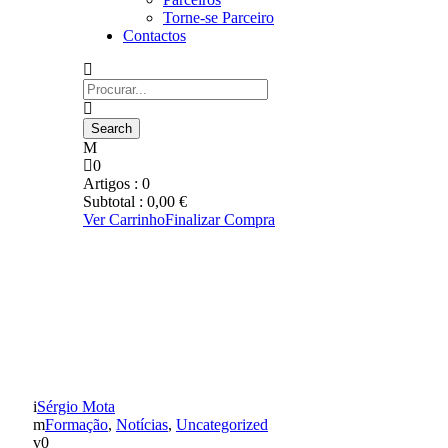
Torne-se Parceiro
Contactos
0
Artigos :
0
Subtotal :
0,00
€
Ver Carrinho
Finalizar Compra
JOSÉ MACHADO
CONVOCADO PARA A
SELEÇÃO NACIONAL
SUB-17
Sérgio Mota
Formação
,
Notícias
,
Uncategorized
0