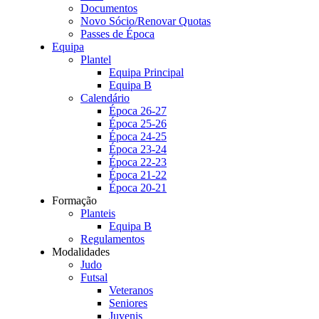
Documentos
Novo Sócio/Renovar Quotas
Passes de Época
Equipa
Plantel
Equipa Principal
Equipa B
Calendário
Época 26-27
Época 25-26
Época 24-25
Época 23-24
Época 22-23
Época 21-22
Época 20-21
Formação
Planteis
Equipa B
Regulamentos
Modalidades
Judo
Futsal
Veteranos
Seniores
Juvenis