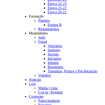
Época 22-23
Época 21-22
Época 20-21
Formação
Planteis
Equipa B
Regulamentos
Modalidades
Judo
Futsal
Veteranos
Seniores
Juvenis
Iniciados
Infantis
Benjamins
Traquinas, Petizes e Pré-Iniciação
Voleibol
Notícias
Loja
Minha Conta
Log in | Registar
Corporate
Patrocinadores
Parceiros