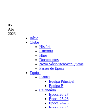
05
Abr
2023
Início
Clube
História
Estrutura
Hino
Documentos
Novo Sócio/Renovar Quotas
Passes de Época
Equipa
Plantel
Equipa Principal
Equipa B
Calendário
Época 26-27
Época 25-26
Época 24-25
Época 23-24