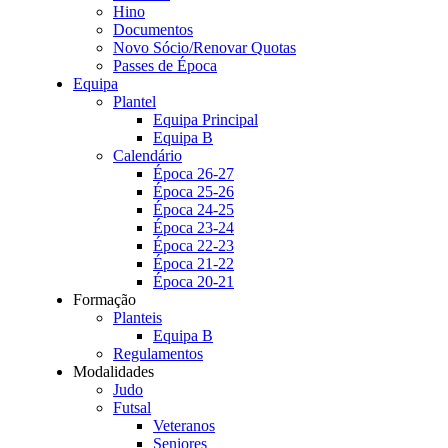
Hino
Documentos
Novo Sócio/Renovar Quotas
Passes de Época
Equipa
Plantel
Equipa Principal
Equipa B
Calendário
Época 26-27
Época 25-26
Época 24-25
Época 23-24
Época 22-23
Época 21-22
Época 20-21
Formação
Planteis
Equipa B
Regulamentos
Modalidades
Judo
Futsal
Veteranos
Seniores