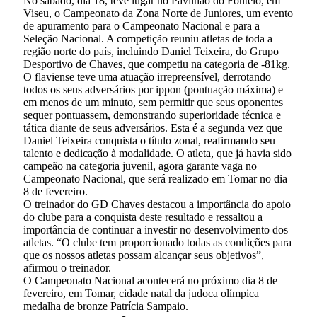
No sábado, dia 18, teve lugar no Pavilhão do Fontelo, em
Viseu, o Campeonato da Zona Norte de Juniores, um evento
de apuramento para o Campeonato Nacional e para a
Seleção Nacional. A competição reuniu atletas de toda a
região norte do país, incluindo Daniel Teixeira, do Grupo
Desportivo de Chaves, que competiu na categoria de -81kg.
O flaviense teve uma atuação irrepreensível, derrotando
todos os seus adversários por ippon (pontuação máxima) e
em menos de um minuto, sem permitir que seus oponentes
sequer pontuassem, demonstrando superioridade técnica e
tática diante de seus adversários. Esta é a segunda vez que
Daniel Teixeira conquista o título zonal, reafirmando seu
talento e dedicação à modalidade. O atleta, que já havia sido
campeão na categoria juvenil, agora garante vaga no
Campeonato Nacional, que será realizado em Tomar no dia
8 de fevereiro.
O treinador do GD Chaves destacou a importância do apoio
do clube para a conquista deste resultado e ressaltou a
importância de continuar a investir no desenvolvimento dos
atletas. “O clube tem proporcionado todas as condições para
que os nossos atletas possam alcançar seus objetivos”,
afirmou o treinador.
O Campeonato Nacional acontecerá no próximo dia 8 de
fevereiro, em Tomar, cidade natal da judoca olímpica
medalha de bronze Patrícia Sampaio.