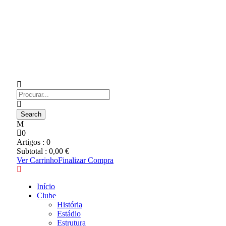
0
Artigos :
0
Subtotal :
0,00
€
Ver Carrinho
Finalizar Compra
Início
Clube
História
Estádio
Estrutura