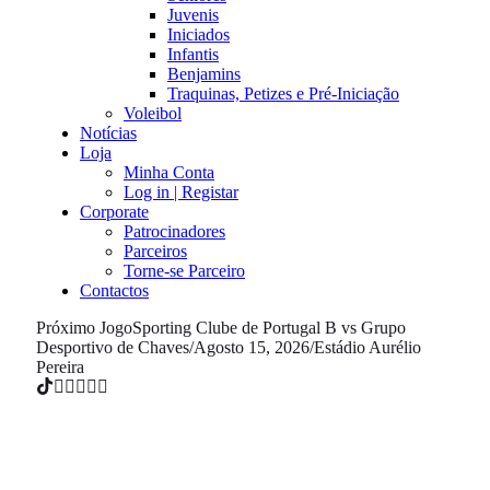
Juvenis
Iniciados
Infantis
Benjamins
Traquinas, Petizes e Pré-Iniciação
Voleibol
Notícias
Loja
Minha Conta
Log in | Registar
Corporate
Patrocinadores
Parceiros
Torne-se Parceiro
Contactos
Próximo Jogo
Sporting Clube de Portugal B vs Grupo
Desportivo de Chaves
/
Agosto 15, 2026
/
Estádio Aurélio
Pereira