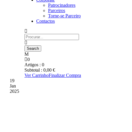
Patrocinadores
Parceiros
Torne-se Parceiro
Contactos
0
Artigos :
0
Subtotal :
0,00
€
Ver Carrinho
Finalizar Compra
19
Jan
2025
JUDO: DANIEL
TEIXEIRA SAGROU-SE
CAMPEÃO ZONAL DO