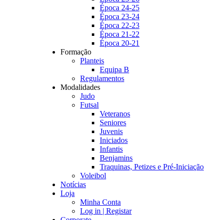
Época 24-25
Época 23-24
Época 22-23
Época 21-22
Época 20-21
Formação
Planteis
Equipa B
Regulamentos
Modalidades
Judo
Futsal
Veteranos
Seniores
Juvenis
Iniciados
Infantis
Benjamins
Traquinas, Petizes e Pré-Iniciação
Voleibol
Notícias
Loja
Minha Conta
Log in | Registar
Corporate