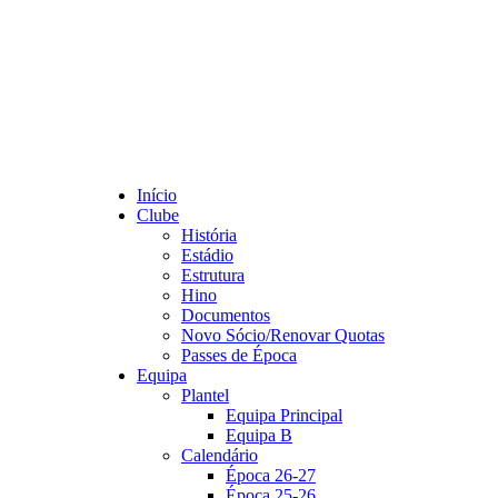
Início
Clube
História
Estádio
Estrutura
Hino
Documentos
Novo Sócio/Renovar Quotas
Passes de Época
Equipa
Plantel
Equipa Principal
Equipa B
Calendário
Época 26-27
Época 25-26