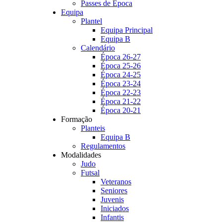
Passes de Época
Equipa
Plantel
Equipa Principal
Equipa B
Calendário
Época 26-27
Época 25-26
Época 24-25
Época 23-24
Época 22-23
Época 21-22
Época 20-21
Formação
Planteis
Equipa B
Regulamentos
Modalidades
Judo
Futsal
Veteranos
Seniores
Juvenis
Iniciados
Infantis