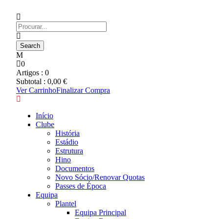
0
Artigos :
0
Subtotal :
0,00
€
Ver Carrinho
Finalizar Compra
Início
Clube
História
Estádio
Estrutura
Hino
Documentos
Novo Sócio/Renovar Quotas
Passes de Época
Equipa
Plantel
Equipa Principal