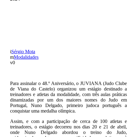
Judo do Grupo Desportivo
de Chaves presente no
estágio de Viana do Castelo
Sérgio Mota
Modalidades
0
Para assinalar o 48.º Aniversário, o JUVIANA (Judo Clube
de Viana do Castelo) organizou um estágio destinado a
treinadores e atletas da modalidade, com três aulas práticas
dinamizadas por um dos maiores nomes do Judo em
Portugal, Nuno Delgado, primeiro judoca português a
conquistar uma medalha olímpica.
Assim, e com a participação de cerca de 100 atletas e
treinadores, o estágio decorreu nos dias 20 e 21 de abril,
onde Nuno Delgado abordou o treino do Judo,