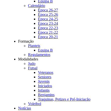
Equipa B
Calendário
Época 26-27
Época 25-26
Época 24-25
Época 23-24
Época 22-23
Época 21-22
Época 20-21
Formação
Planteis
Equipa B
Regulamentos
Modalidades
Judo
Futsal
Veteranos
Seniores
Juvenis
Iniciados
Infantis
Benjamins
Traquinas, Petizes e Pré-Iniciação
Voleibol
Notícias