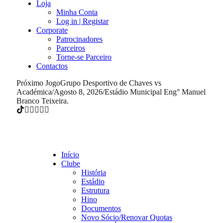
Loja
Minha Conta
Log in | Registar
Corporate
Patrocinadores
Parceiros
Torne-se Parceiro
Contactos
Próximo Jogo
Grupo Desportivo de Chaves vs
Académica
/
Agosto 8, 2026
/
Estádio Municipal Eng° Manuel
Branco Teixeira.
Início
Clube
História
Estádio
Estrutura
Hino
Documentos
Novo Sócio/Renovar Quotas