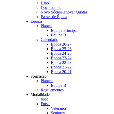
Hino
Documentos
Novo Sócio/Renovar Quotas
Passes de Época
Equipa
Plantel
Equipa Principal
Equipa B
Calendário
Época 26-27
Época 25-26
Época 24-25
Época 23-24
Época 22-23
Época 21-22
Época 20-21
Formação
Planteis
Equipa B
Regulamentos
Modalidades
Judo
Futsal
Veteranos
Seniores