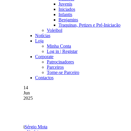
Juvenis
Iniciados
Infantis
Benjamins
Traquinas, Petizes e Pré-Iniciação
Voleibol
Notícias
Loja
Minha Conta
Log in | Registar
Corporate
Patrocinadores
Parceiros
Torne-se Parceiro
Contactos
14
Jun
2025
JUVENIS VENCERAM A 
Sérgio Mota