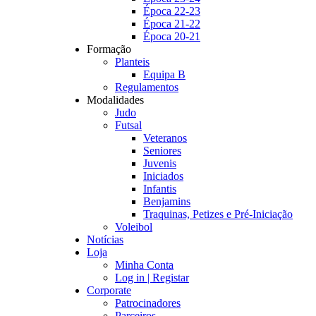
Época 22-23
Época 21-22
Época 20-21
Formação
Planteis
Equipa B
Regulamentos
Modalidades
Judo
Futsal
Veteranos
Seniores
Juvenis
Iniciados
Infantis
Benjamins
Traquinas, Petizes e Pré-Iniciação
Voleibol
Notícias
Loja
Minha Conta
Log in | Registar
Corporate
Patrocinadores
Parceiros