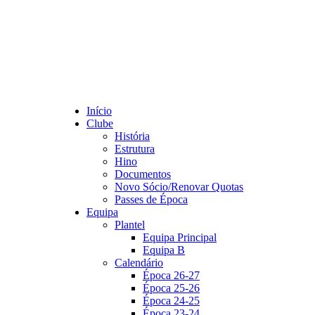
Início
Clube
História
Estrutura
Hino
Documentos
Novo Sócio/Renovar Quotas
Passes de Época
Equipa
Plantel
Equipa Principal
Equipa B
Calendário
Época 26-27
Época 25-26
Época 24-25
Época 23-24