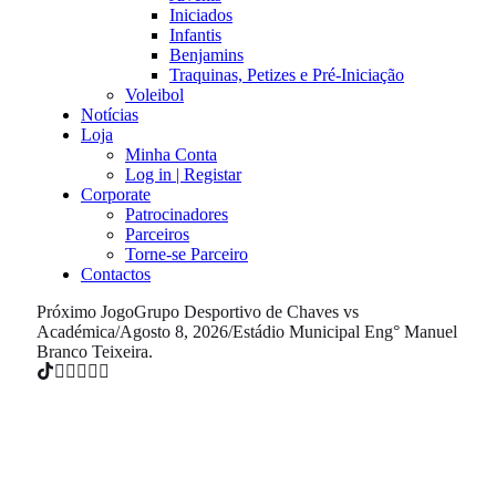
Iniciados
Infantis
Benjamins
Traquinas, Petizes e Pré-Iniciação
Voleibol
Notícias
Loja
Minha Conta
Log in | Registar
Corporate
Patrocinadores
Parceiros
Torne-se Parceiro
Contactos
Próximo Jogo
Grupo Desportivo de Chaves vs
Académica
/
Agosto 8, 2026
/
Estádio Municipal Eng° Manuel
Branco Teixeira.