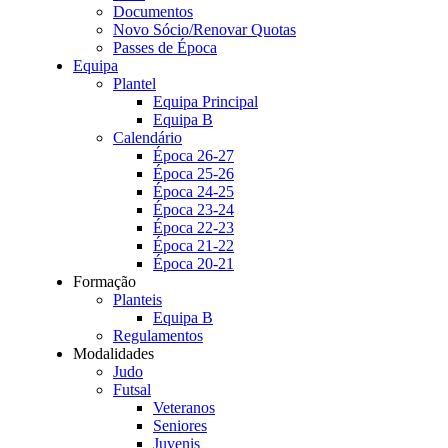
Documentos
Novo Sócio/Renovar Quotas
Passes de Época
Equipa
Plantel
Equipa Principal
Equipa B
Calendário
Época 26-27
Época 25-26
Época 24-25
Época 23-24
Época 22-23
Época 21-22
Época 20-21
Formação
Planteis
Equipa B
Regulamentos
Modalidades
Judo
Futsal
Veteranos
Seniores
Juvenis