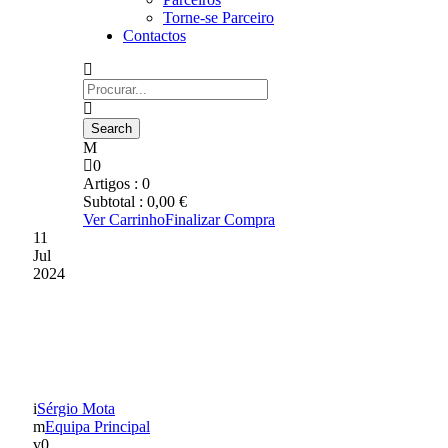
Torne-se Parceiro
Contactos
0
Artigos :
0
Subtotal :
0,00
€
Ver Carrinho
Finalizar Compra
11
Jul
2024
KIKO PEREIRA É
REFORÇO
Sérgio Mota
Equipa Principal
0