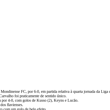
LA REAL: GD CHAVES B 6 MO
Mondinense FC, por 6-0, em partida relativa à quarta jornada da Liga 
arvalho foi praticamente de sentido único.
 por 4-0, com golos de Kusso (2), Keyns e Lucão.
dos flavienses.
o com um golo de belo efeito.