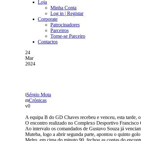
Loja
Minha Conta
Log in | Registar
Corporate
Patrocinadores
Parceiros
Torne-se Parceiro
Contactos
24
Mar
2024
LIGA DE OURO – AF VI
Sérgio Mota
Crónicas
0
A equipa B do GD Chaves recebeu e venceu, esta tarde, o 
O encontro realizado no Complexo Desportivo Francisco C
Ao intervalo os comandados de Gustavo Souza já venciam
Muteba, logo a abrir segunda parte, apontou o quinto golo 
Melro, em cima do minuto 90, fechou as contas do encontr