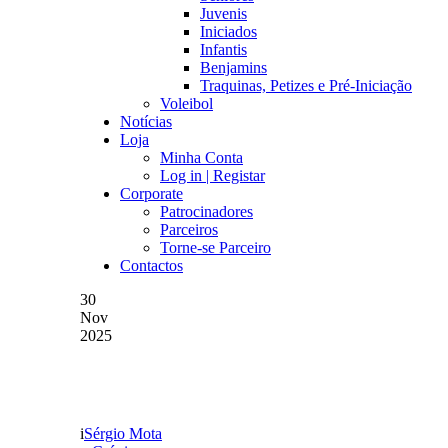
Juvenis
Iniciados
Infantis
Benjamins
Traquinas, Petizes e Pré-Iniciação
Voleibol
Notícias
Loja
Minha Conta
Log in | Registar
Corporate
Patrocinadores
Parceiros
Torne-se Parceiro
Contactos
30
Nov
2025
LIGA MEU SUPER: SCU
Sérgio Mota