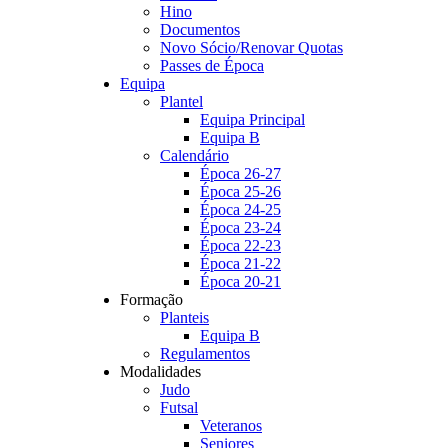
Hino
Documentos
Novo Sócio/Renovar Quotas
Passes de Época
Equipa
Plantel
Equipa Principal
Equipa B
Calendário
Época 26-27
Época 25-26
Época 24-25
Época 23-24
Época 22-23
Época 21-22
Época 20-21
Formação
Planteis
Equipa B
Regulamentos
Modalidades
Judo
Futsal
Veteranos
Seniores