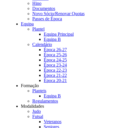
Hino
Documentos
Novo Sócio/Renovar Quotas
Passes de Época
Equipa
Plantel
Equipa Principal
Equipa B
Calendário
Época 26-27
Época 25-26
Época 24-25
Época 23-24
Época 22-23
Época 21-22
Época 20-21
Formação
Planteis
Equipa B
Regulamentos
Modalidades
Judo
Futsal
Veteranos
Seniores