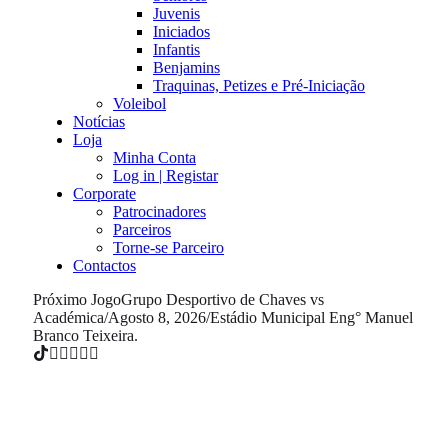
Juvenis
Iniciados
Infantis
Benjamins
Traquinas, Petizes e Pré-Iniciação
Voleibol
Notícias
Loja
Minha Conta
Log in | Registar
Corporate
Patrocinadores
Parceiros
Torne-se Parceiro
Contactos
Próximo Jogo
Grupo Desportivo de Chaves vs
Académica
/
Agosto 8, 2026
/
Estádio Municipal Eng° Manuel
Branco Teixeira.