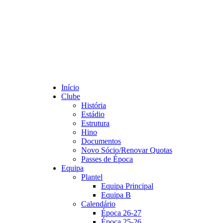
Início
Clube
História
Estádio
Estrutura
Hino
Documentos
Novo Sócio/Renovar Quotas
Passes de Época
Equipa
Plantel
Equipa Principal
Equipa B
Calendário
Época 26-27
Época 25-26