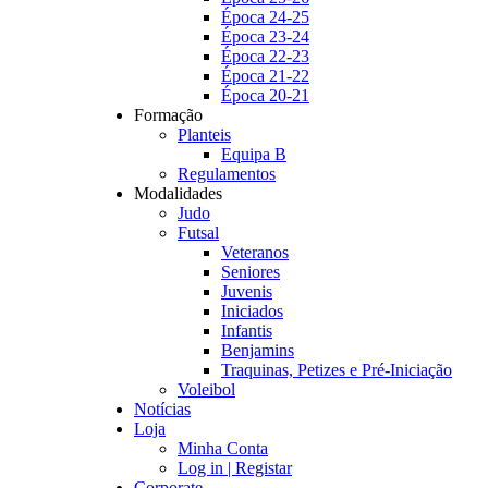
Época 24-25
Época 23-24
Época 22-23
Época 21-22
Época 20-21
Formação
Planteis
Equipa B
Regulamentos
Modalidades
Judo
Futsal
Veteranos
Seniores
Juvenis
Iniciados
Infantis
Benjamins
Traquinas, Petizes e Pré-Iniciação
Voleibol
Notícias
Loja
Minha Conta
Log in | Registar
Corporate