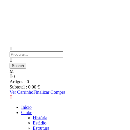
0
Artigos :
0
Subtotal :
0,00
€
Ver Carrinho
Finalizar Compra
Início
Clube
História
Estádio
Estrutura