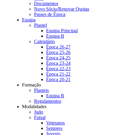
Documentos
Novo Sócio/Renovar Quotas
Passes de Época
Equipa
Plantel
Equipa Principal
Equipa B
Calendário
Época 26-27
Época 25-26
Época 24-25
Época 23-24
Época 22-23
Época 21-22
Época 20-21
Formação
Planteis
Equipa B
Regulamentos
Modalidades
Judo
Futsal
Veteranos
Seniores
Juvenis