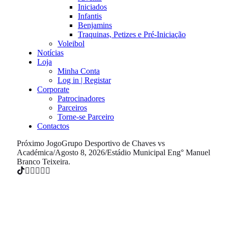
Iniciados
Infantis
Benjamins
Traquinas, Petizes e Pré-Iniciação
Voleibol
Notícias
Loja
Minha Conta
Log in | Registar
Corporate
Patrocinadores
Parceiros
Torne-se Parceiro
Contactos
Próximo Jogo
Grupo Desportivo de Chaves vs
Académica
/
Agosto 8, 2026
/
Estádio Municipal Eng° Manuel
Branco Teixeira.