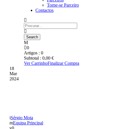
Torne-se Parceiro
Contactos
0
Artigos :
0
Subtotal :
0,00
€
Ver Carrinho
Finalizar Compra
18
Mar
2024
MARCAÇÃO DE JOGOS
LIGA BETCLIC
Sérgio Mota
Equipa Principal
0