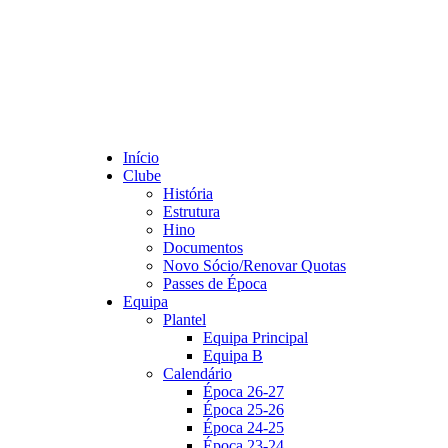
Início
Clube
História
Estrutura
Hino
Documentos
Novo Sócio/Renovar Quotas
Passes de Época
Equipa
Plantel
Equipa Principal
Equipa B
Calendário
Época 26-27
Época 25-26
Época 24-25
Época 23-24