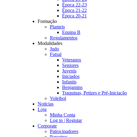
Época 22-23
Época 21-22
Época 20-21
Formação
Planteis
Equipa B
Regulamentos
Modalidades
Judo
Futsal
Veteranos
Seniores
Juvenis
Iniciados
Infantis
Benjamins
Traquinas, Petizes e Pré-Iniciação
Voleibol
Notícias
Loja
Minha Conta
Log in | Registar
Corporate
Patrocinadores
Parceiros