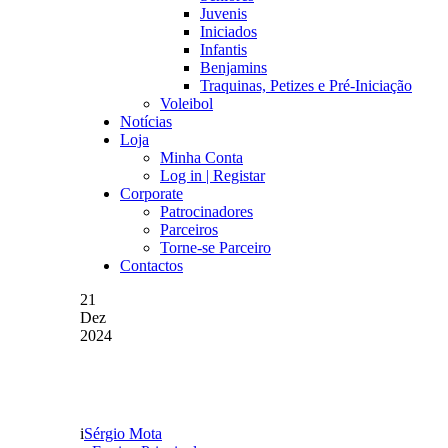
Juvenis
Iniciados
Infantis
Benjamins
Traquinas, Petizes e Pré-Iniciação
Voleibol
Notícias
Loja
Minha Conta
Log in | Registar
Corporate
Patrocinadores
Parceiros
Torne-se Parceiro
Contactos
21
Dez
2024
MARCO ALVES DIZ QU
Sérgio Mota