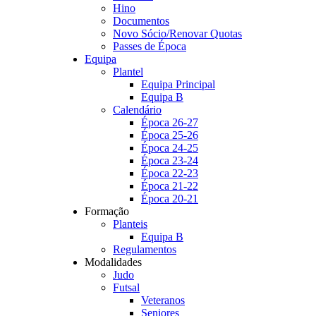
Hino
Documentos
Novo Sócio/Renovar Quotas
Passes de Época
Equipa
Plantel
Equipa Principal
Equipa B
Calendário
Época 26-27
Época 25-26
Época 24-25
Época 23-24
Época 22-23
Época 21-22
Época 20-21
Formação
Planteis
Equipa B
Regulamentos
Modalidades
Judo
Futsal
Veteranos
Seniores