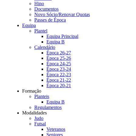
Hino
Documentos
Novo Sócio/Renovar Quotas
Passes de Época
Equipa
Plantel
Equipa Principal
Equipa B
Calendário
Época 26-27
Época 25-26
Época 24-25
Época 23-24
Época 22-23
Época 21-22
Época 20-21
Formação
Planteis
Equipa B
Regulamentos
Modalidades
Judo
Futsal
Veteranos
Seniores