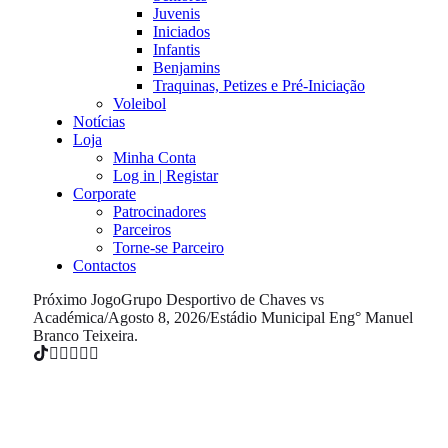
Juvenis
Iniciados
Infantis
Benjamins
Traquinas, Petizes e Pré-Iniciação
Voleibol
Notícias
Loja
Minha Conta
Log in | Registar
Corporate
Patrocinadores
Parceiros
Torne-se Parceiro
Contactos
Próximo Jogo
Grupo Desportivo de Chaves vs
Académica
/
Agosto 8, 2026
/
Estádio Municipal Eng° Manuel
Branco Teixeira.