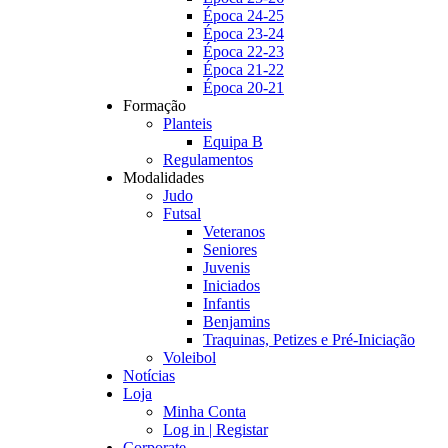
Época 24-25
Época 23-24
Época 22-23
Época 21-22
Época 20-21
Formação
Planteis
Equipa B
Regulamentos
Modalidades
Judo
Futsal
Veteranos
Seniores
Juvenis
Iniciados
Infantis
Benjamins
Traquinas, Petizes e Pré-Iniciação
Voleibol
Notícias
Loja
Minha Conta
Log in | Registar
Corporate