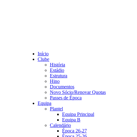
Início
Clube
História
Estádio
Estrutura
Hino
Documentos
Novo Sócio/Renovar Quotas
Passes de Época
Equipa
Plantel
Equipa Principal
Equipa B
Calendário
Época 26-27
Época 25-26