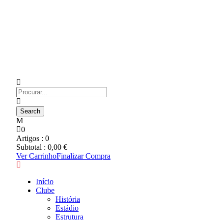
0
Artigos :
0
Subtotal :
0,00
€
Ver Carrinho
Finalizar Compra
Início
Clube
História
Estádio
Estrutura