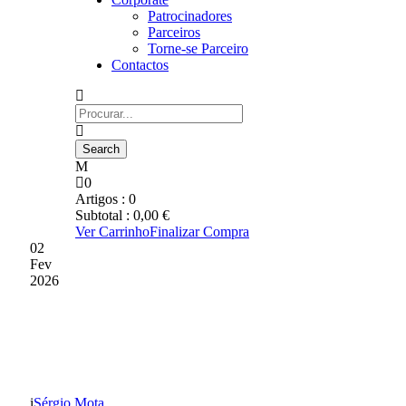
Patrocinadores
Parceiros
Torne-se Parceiro
Contactos
0
Artigos :
0
Subtotal :
0,00
€
Ver Carrinho
Finalizar Compra
02
Fev
2026
MELRO REGRESSA AO
GD CHAVES
Sérgio Mota