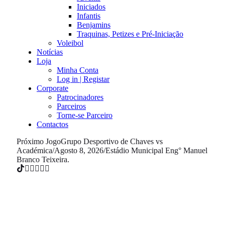
Iniciados
Infantis
Benjamins
Traquinas, Petizes e Pré-Iniciação
Voleibol
Notícias
Loja
Minha Conta
Log in | Registar
Corporate
Patrocinadores
Parceiros
Torne-se Parceiro
Contactos
Próximo Jogo
Grupo Desportivo de Chaves vs
Académica
/
Agosto 8, 2026
/
Estádio Municipal Eng° Manuel
Branco Teixeira.