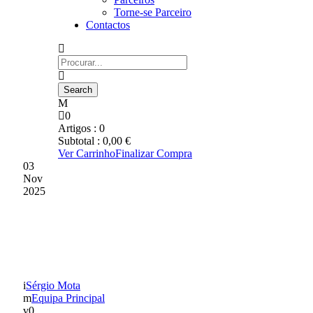
Torne-se Parceiro
Contactos
0
Artigos :
0
Subtotal :
0,00
€
Ver Carrinho
Finalizar Compra
03
Nov
2025
MENSAGEM DE
FELICITAÇÃO
Sérgio Mota
Equipa Principal
0