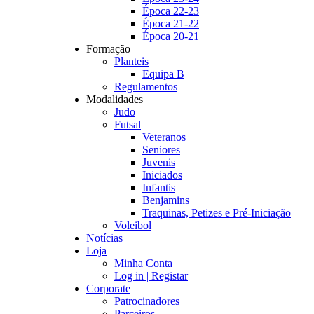
Época 22-23
Época 21-22
Época 20-21
Formação
Planteis
Equipa B
Regulamentos
Modalidades
Judo
Futsal
Veteranos
Seniores
Juvenis
Iniciados
Infantis
Benjamins
Traquinas, Petizes e Pré-Iniciação
Voleibol
Notícias
Loja
Minha Conta
Log in | Registar
Corporate
Patrocinadores
Parceiros