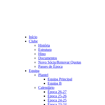
Início
Clube
História
Estrutura
Hino
Documentos
Novo Sócio/Renovar Quotas
Passes de Época
Equipa
Plantel
Equipa Principal
Equipa B
Calendário
Época 26-27
Época 25-26
Época 24-25
Época 23-24