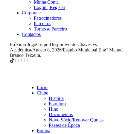
Minha Conta
Log in | Registar
Corporate
Patrocinadores
Parceiros
Torne-se Parceiro
Contactos
Próximo Jogo
Grupo Desportivo de Chaves vs
Académica
/
Agosto 8, 2026
/
Estádio Municipal Eng° Manuel
Branco Teixeira.
Início
Clube
História
Estrutura
Hino
Documentos
Novo Sócio/Renovar Quotas
Passes de Época
Equipa