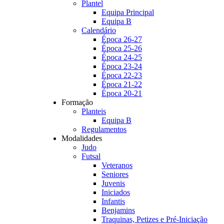
Plantel
Equipa Principal
Equipa B
Calendário
Época 26-27
Época 25-26
Época 24-25
Época 23-24
Época 22-23
Época 21-22
Época 20-21
Formação
Planteis
Equipa B
Regulamentos
Modalidades
Judo
Futsal
Veteranos
Seniores
Juvenis
Iniciados
Infantis
Benjamins
Traquinas, Petizes e Pré-Iniciação