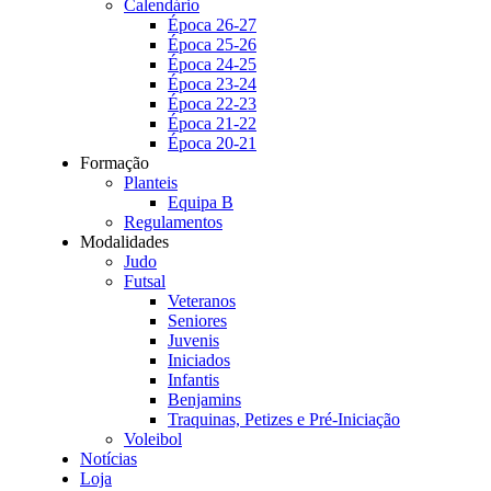
Calendário
Época 26-27
Época 25-26
Época 24-25
Época 23-24
Época 22-23
Época 21-22
Época 20-21
Formação
Planteis
Equipa B
Regulamentos
Modalidades
Judo
Futsal
Veteranos
Seniores
Juvenis
Iniciados
Infantis
Benjamins
Traquinas, Petizes e Pré-Iniciação
Voleibol
Notícias
Loja