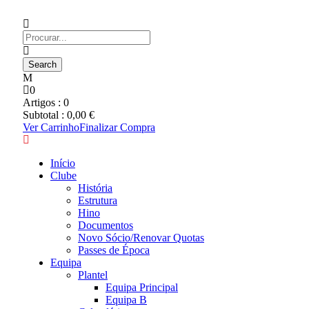
0
Artigos :
0
Subtotal :
0,00
€
Ver Carrinho
Finalizar Compra
Início
Clube
História
Estrutura
Hino
Documentos
Novo Sócio/Renovar Quotas
Passes de Época
Equipa
Plantel
Equipa Principal
Equipa B