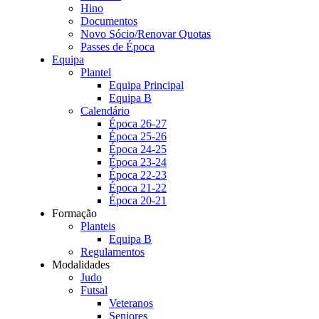
Hino
Documentos
Novo Sócio/Renovar Quotas
Passes de Época
Equipa
Plantel
Equipa Principal
Equipa B
Calendário
Época 26-27
Época 25-26
Época 24-25
Época 23-24
Época 22-23
Época 21-22
Época 20-21
Formação
Planteis
Equipa B
Regulamentos
Modalidades
Judo
Futsal
Veteranos
Seniores