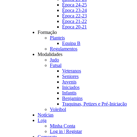
Época 24-25
Época 23-24
Época 22-23
Época 21-22
Época 20-21
Formação
Planteis
Equipa B
Regulamentos
Modalidades
Judo
Futsal
Veteranos
Seniores
Juvenis
Iniciados
Infantis
Benjamins
Traquinas, Petizes e Pré-Iniciação
Voleibol
Notícias
Loja
Minha Conta
Log in | Registar
Corporate