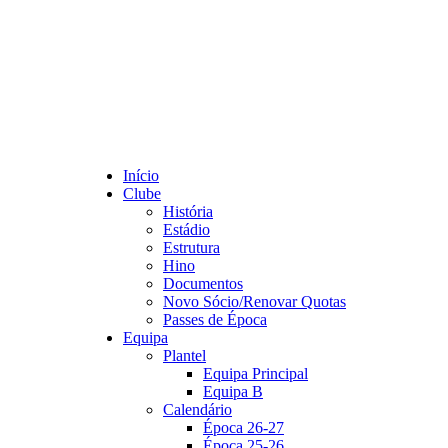
Início
Clube
História
Estádio
Estrutura
Hino
Documentos
Novo Sócio/Renovar Quotas
Passes de Época
Equipa
Plantel
Equipa Principal
Equipa B
Calendário
Época 26-27
Época 25-26