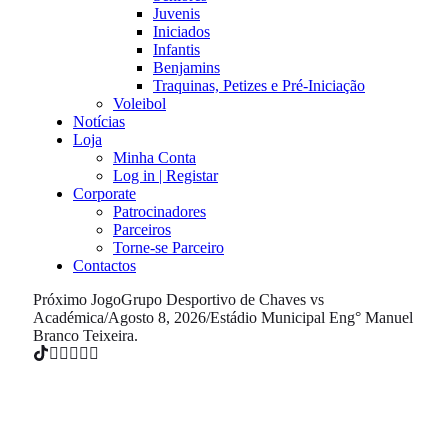
Juvenis
Iniciados
Infantis
Benjamins
Traquinas, Petizes e Pré-Iniciação
Voleibol
Notícias
Loja
Minha Conta
Log in | Registar
Corporate
Patrocinadores
Parceiros
Torne-se Parceiro
Contactos
Próximo Jogo
Grupo Desportivo de Chaves vs
Académica
/
Agosto 8, 2026
/
Estádio Municipal Eng° Manuel
Branco Teixeira.