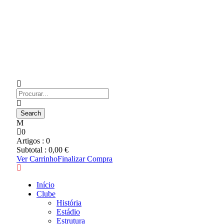
0
Artigos :
0
Subtotal :
0,00
€
Ver Carrinho
Finalizar Compra
Início
Clube
História
Estádio
Estrutura