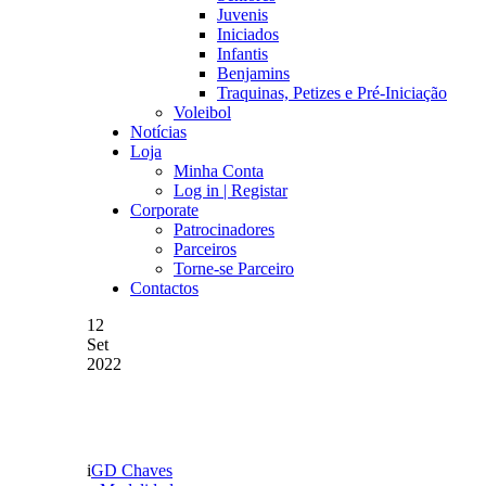
Juvenis
Iniciados
Infantis
Benjamins
Traquinas, Petizes e Pré-Iniciação
Voleibol
Notícias
Loja
Minha Conta
Log in | Registar
Corporate
Patrocinadores
Parceiros
Torne-se Parceiro
Contactos
12
Set
2022
MUNICÍPIO DE CHAVE
GD Chaves