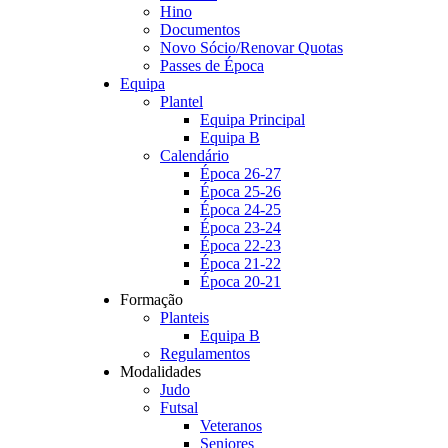
Hino
Documentos
Novo Sócio/Renovar Quotas
Passes de Época
Equipa
Plantel
Equipa Principal
Equipa B
Calendário
Época 26-27
Época 25-26
Época 24-25
Época 23-24
Época 22-23
Época 21-22
Época 20-21
Formação
Planteis
Equipa B
Regulamentos
Modalidades
Judo
Futsal
Veteranos
Seniores