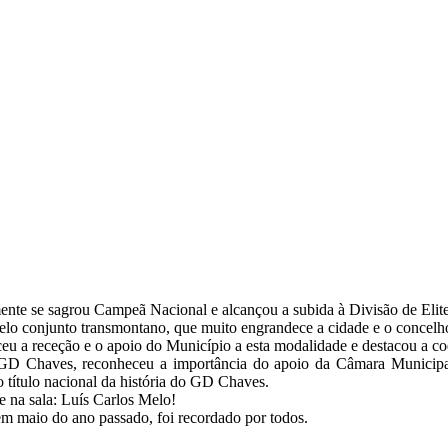
ente se sagrou Campeã Nacional e alcançou a subida à Divisão de Elit
pelo conjunto transmontano, que muito engrandece a cidade e o concel
ceu a receção e o apoio do Município a esta modalidade e destacou a c
 GD Chaves, reconheceu a importância do apoio da Câmara Municipal
 título nacional da história do GD Chaves.
e na sala: Luís Carlos Melo!
 em maio do ano passado, foi recordado por todos.