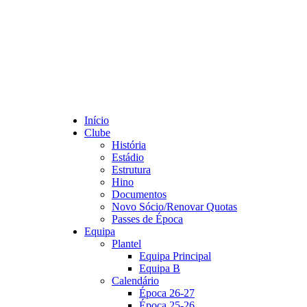
Início
Clube
História
Estádio
Estrutura
Hino
Documentos
Novo Sócio/Renovar Quotas
Passes de Época
Equipa
Plantel
Equipa Principal
Equipa B
Calendário
Época 26-27
Época 25-26