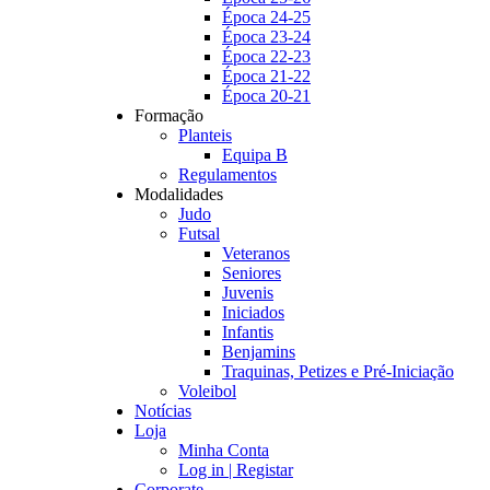
Época 24-25
Época 23-24
Época 22-23
Época 21-22
Época 20-21
Formação
Planteis
Equipa B
Regulamentos
Modalidades
Judo
Futsal
Veteranos
Seniores
Juvenis
Iniciados
Infantis
Benjamins
Traquinas, Petizes e Pré-Iniciação
Voleibol
Notícias
Loja
Minha Conta
Log in | Registar
Corporate