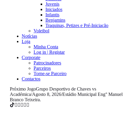
Juvenis
Iniciados
Infantis
Benjamins
Traquinas, Petizes e Pré-Iniciação
Voleibol
Notícias
Loja
Minha Conta
Log in | Registar
Corporate
Patrocinadores
Parceiros
Torne-se Parceiro
Contactos
Próximo Jogo
Grupo Desportivo de Chaves vs
Académica
/
Agosto 8, 2026
/
Estádio Municipal Eng° Manuel
Branco Teixeira.