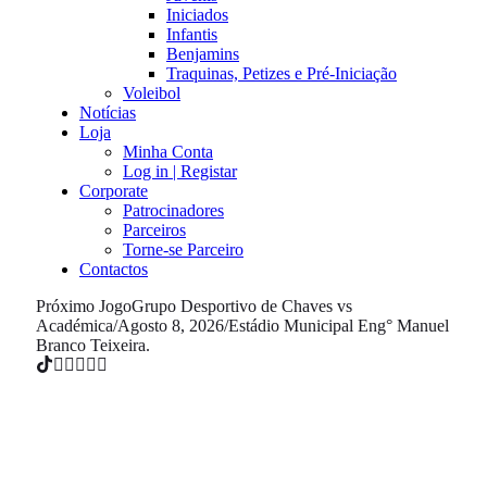
Iniciados
Infantis
Benjamins
Traquinas, Petizes e Pré-Iniciação
Voleibol
Notícias
Loja
Minha Conta
Log in | Registar
Corporate
Patrocinadores
Parceiros
Torne-se Parceiro
Contactos
Próximo Jogo
Grupo Desportivo de Chaves vs
Académica
/
Agosto 8, 2026
/
Estádio Municipal Eng° Manuel
Branco Teixeira.