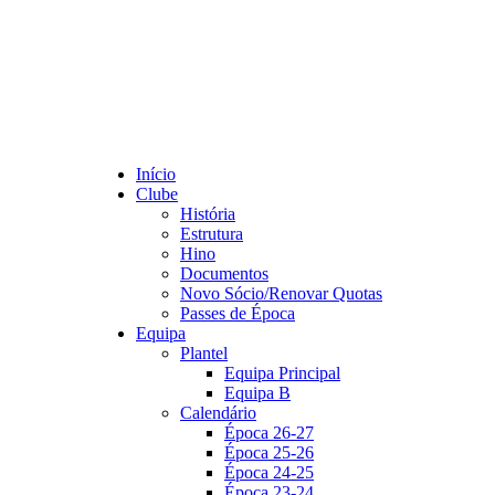
Início
Clube
História
Estrutura
Hino
Documentos
Novo Sócio/Renovar Quotas
Passes de Época
Equipa
Plantel
Equipa Principal
Equipa B
Calendário
Época 26-27
Época 25-26
Época 24-25
Época 23-24