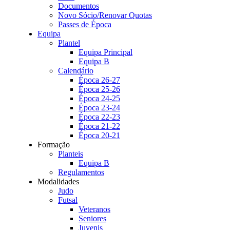
Documentos
Novo Sócio/Renovar Quotas
Passes de Época
Equipa
Plantel
Equipa Principal
Equipa B
Calendário
Época 26-27
Época 25-26
Época 24-25
Época 23-24
Época 22-23
Época 21-22
Época 20-21
Formação
Planteis
Equipa B
Regulamentos
Modalidades
Judo
Futsal
Veteranos
Seniores
Juvenis