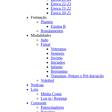
Época 22-23
Época 21-22
Época 20-21
Formação
Planteis
Equipa B
Regulamentos
Modalidades
Judo
Futsal
Veteranos
Seniores
Juvenis
Iniciados
Infantis
Benjamins
Traquinas, Petizes e Pré-Iniciação
Voleibol
Notícias
Loja
Minha Conta
Log in | Registar
Corporate
Patrocinadores
Parceiros