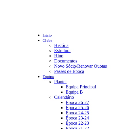
Início
Clube
História
Estrutura
Hino
Documentos
Novo Sócio/Renovar Quotas
Passes de Época
Equipa
Plantel
Equipa Principal
Equipa B
Calendário
Época 26-27
Época 25-26
Época 24-25
Época 23-24
Época 22-23
Época 21-22