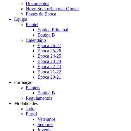
Documentos
Novo Sócio/Renovar Quotas
Passes de Época
Equipa
Plantel
Equipa Principal
Equipa B
Calendário
Época 26-27
Época 25-26
Época 24-25
Época 23-24
Época 22-23
Época 21-22
Época 20-21
Formação
Planteis
Equipa B
Regulamentos
Modalidades
Judo
Futsal
Veteranos
Seniores
Juvenis