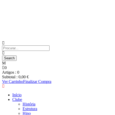
0
Artigos :
0
Subtotal :
0,00
€
Ver Carrinho
Finalizar Compra
Início
Clube
História
Estrutura
Hino