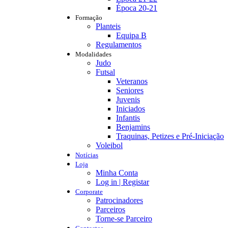
Época 20-21
Formação
Planteis
Equipa B
Regulamentos
Modalidades
Judo
Futsal
Veteranos
Seniores
Juvenis
Iniciados
Infantis
Benjamins
Traquinas, Petizes e Pré-Iniciação
Voleibol
Notícias
Loja
Minha Conta
Log in | Registar
Corporate
Patrocinadores
Parceiros
Torne-se Parceiro