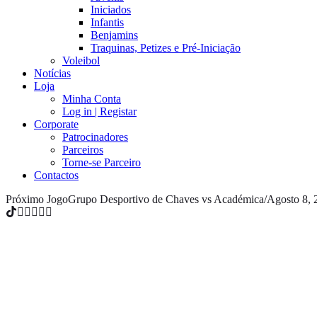
Iniciados
Infantis
Benjamins
Traquinas, Petizes e Pré-Iniciação
Voleibol
Notícias
Loja
Minha Conta
Log in | Registar
Corporate
Patrocinadores
Parceiros
Torne-se Parceiro
Contactos
Próximo Jogo
Grupo Desportivo de Chaves vs Académica
/
Agosto 8, 